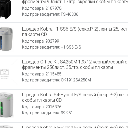
фрагменты 90лист. 17лтр. скрепки скобы пл.карт
Код товара: 2187978
Код производителя: FS-46336
Шредер Kobra +1 SS6 E/S (секр.Р-2) ленты 25лист
пл.карты CD
Код товара: 902799
Код производителя: +1 SS6 E/S
Шредер Office Kit SA250M 1,9x12 черный/серый с
фрагменты 250лист. 35лтр. скобы пл.карты
Код товара: 2115485
Код производителя: OK1912SA250M
Шредер Kobra S4-Hybrid E/S серый (секр.Р-2) лент
скобы пл.карты CD
Код товара: 2016376
Код производителя: 99.951
Шредер Kobra S6-Hybrid E/S серый (секр.Р-2) лент