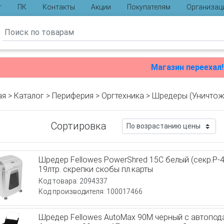
г
ПК
Контакты
Акции
Покупателям
Организац
ы
Магазин переехал!
ая
>
Каталог
>
Периферия
>
Оргтехника
> Шредеры (Уничтож
Сортировка
Шредер Fellowes PowerShred 15С белый (секр.P-4
19лтр. скрепки скобы пл.карты
Код товара: 2094337
Код производителя: 100017466
Шредер Fellowes AutoMax 90М черный с автопода