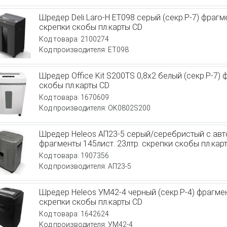
Шредер Deli Laro-H ET098 серый (секр.P-7) фрагме
скрепки скобы пл.карты CD
Код товара: 2100274
Код производителя: ET098
Шредер Office Kit S200TS 0,8x2 белый (секр.P-7) 
скобы пл.карты CD
Код товара: 1670609
Код производителя: OK0802S200
Шредер Heleos АП23-5 серый/серебристый с авто
фрагменты 145лист. 23лтр. скрепки скобы пл.кар
Код товара: 1907356
Код производителя: АП23-5
Шредер Heleos УМ42-4 черный (секр.P-4) фрагмен
скрепки скобы пл.карты CD
Код товара: 1642624
Код производителя: УМ42-4