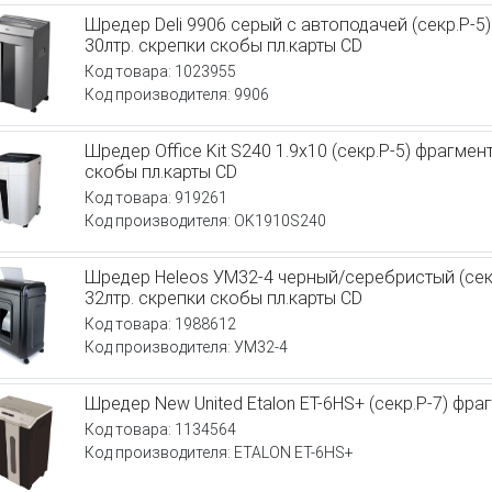
Шредер Deli 9906 серый с автоподачей (секр.P-5
30лтр. скрепки скобы пл.карты CD
Код товара: 1023955
Код производителя: 9906
Шредер Office Kit S240 1.9x10 (секр.P-5) фрагмен
скобы пл.карты CD
Код товара: 919261
Код производителя: OK1910S240
Шредер Heleos УМ32-4 черный/серебристый (секр
32лтр. скрепки скобы пл.карты CD
Код товара: 1988612
Код производителя: УМ32-4
Шредер New United Etalon ET-6HS+ (секр.P-7) фраг
Код товара: 1134564
Код производителя: ETALON ET-6HS+