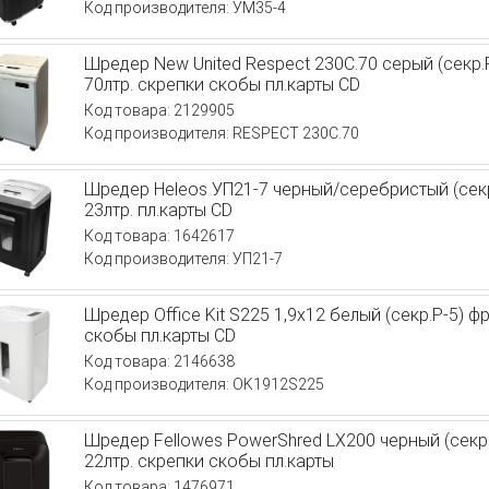
Код производителя: УМ35-4
Шредер New United Respect 230C.70 серый (секр.
70лтр. скрепки скобы пл.карты CD
Код товара: 2129905
Код производителя: RESPECT 230C.70
Шредер Heleos УП21-7 черный/серебристый (секр
23лтр. пл.карты CD
Код товара: 1642617
Код производителя: УП21-7
Шредер Office Kit S225 1,9х12 белый (секр.P-5) ф
скобы пл.карты CD
Код товара: 2146638
Код производителя: OK1912S225
Шредер Fellowes PowerShred LX200 черный (секр.
22лтр. скрепки скобы пл.карты
Код товара: 1476971