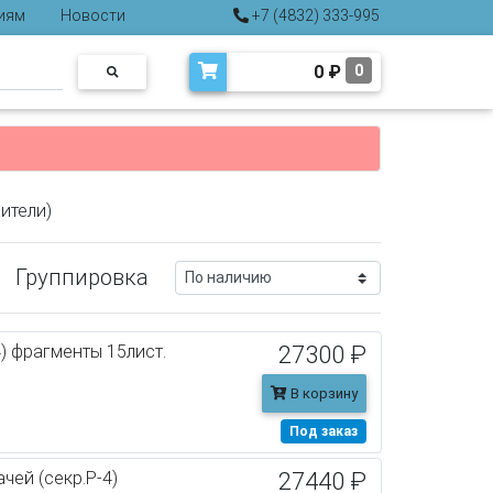
иям
Новости
+7 (4832) 333-995
0
₽
0
ители)
Группировка
) фрагменты 15лист.
27300 ₽
В корзину
Под заказ
чей (секр.P-4)
27440 ₽