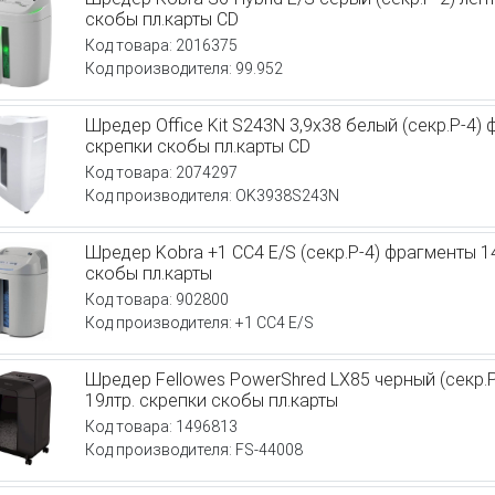
скобы пл.карты CD
Код товара: 2016375
Код производителя: 99.952
Шредер Office Kit S243N 3,9х38 белый (секр.P-4) 
скрепки скобы пл.карты CD
Код товара: 2074297
Код производителя: OK3938S243N
Шредер Kobra +1 CC4 E/S (секр.P-4) фрагменты 14
скобы пл.карты
Код товара: 902800
Код производителя: +1 CC4 E/S
Шредер Fellowes PowerShred LX85 черный (секр.P
19лтр. скрепки скобы пл.карты
Код товара: 1496813
Код производителя: FS-44008