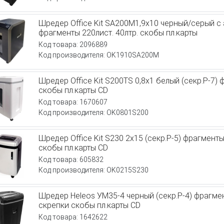
Шредер Office Kit SA200M1,9х10 черный/серый с 
фрагменты 220лист. 40лтр. скобы пл.карты
Код товара: 2096889
Код производителя: OK1910SA200M
Шредер Office Kit S200TS 0,8x1 белый (секр.P-7) 
скобы пл.карты CD
Код товара: 1670607
Код производителя: OK0801S200
Шредер Office Kit S230 2x15 (секр.P-5) фрагменты
скобы пл.карты CD
Код товара: 605832
Код производителя: OK0215S230
Шредер Heleos УМ35-4 черный (секр.P-4) фрагмен
скрепки скобы пл.карты CD
Код товара: 1642622