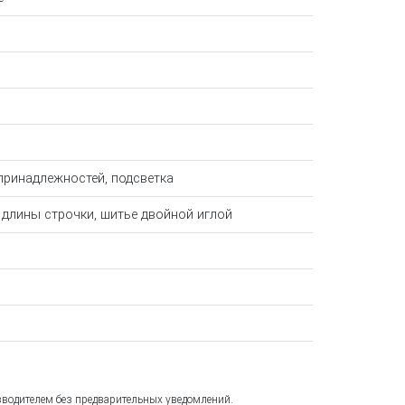
 принадлежностей, подсветка
а длины строчки, шитье двойной иглой
зводителем без предварительных уведомлений.