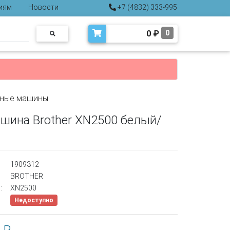
иям
Новости
+7 (4832) 333-995
0
₽
0
ные машины
шина Brother XN2500 белый/
1909312
BROTHER
:
XN2500
Недоступно