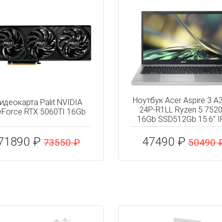
Ноутбук Acer Aspire 3 A
идеокарта Palit NVIDIA
24P-R1LL Ryzen 5 752
Force RTX 5060TI 16Gb
16Gb SSD512Gb 15.6" I
71890 ₽
47490 ₽
73550 ₽
50490 