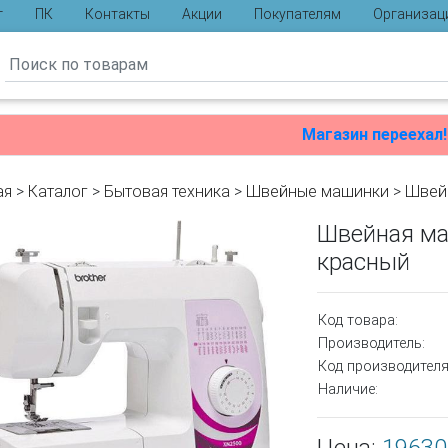
г
ПК
Контакты
Акции
Покупателям
Организац
ы
Магазин переехал!
ая
>
Каталог
>
Бытовая техника
>
Швейные машинки
>
Швей
Швейная ма
красный
Код товара:
Производитель:
Код производителя
Наличие: