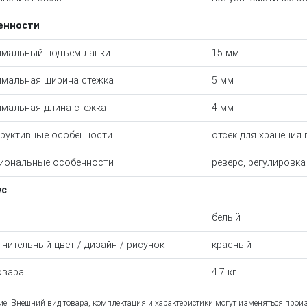
енности
мальный подъем лапки
15 мм
мальная ширина стежка
5 мм
мальная длина стежка
4 мм
руктивные особенности
отсек для хранения
иональные особенности
реверс, регулировк
ус
белый
нительный цвет / дизайн / рисунок
красный
овара
4.7 кг
е! Внешний вид товара, комплектация и характеристики могут изменяться прои