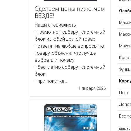
Сделаем цены ниже, чем
Особ
ВЕЗДЕ!
Макси
Наши специалисты:
- грамотно подберут системный
Макси
блок и любой другой товар
- ответят на любые вопросы по
Макси
товару, объяснят что лучше
Конст
выбрать и почему
- бесплатно соберут системный
Функц
блок
- при покупке...
Корп
1 января 2026
Цвет
Допол
Вес т
Внимани