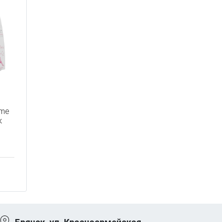
ome
к