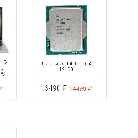
315-
Процессор Intel Core i3
0U
12100
PS
13490 ₽
₽
14490 ₽