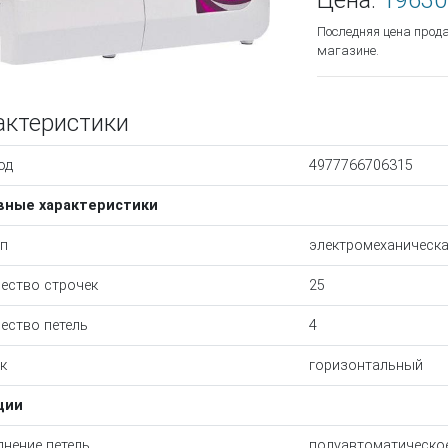
Цена:
19630
Последняя цена прод
магазине.
актеристики
од
4977766706315
вные характеристики
п
электромеханическ
ество строчек
25
ество петель
4
к
горизонтальный
ции
нение петель
полуавтоматическо