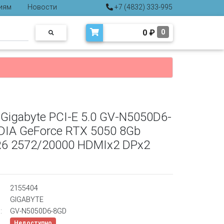
иям
Новости
+7 (4832) 333-995
0
₽
0
Gigabyte PCI-E 5.0 GV-N5050D6-
DIA GeForce RTX 5050 8Gb
R6 2572/20000 HDMIx2 DPx2
2155404
GIGABYTE
:
GV-N5050D6-8GD
Недоступно