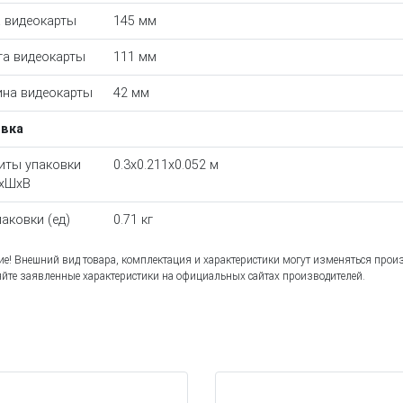
 видеокарты
145 мм
а видеокарты
111 мм
на видеокарты
42 мм
овка
иты упаковки
0.3x0.211x0.052 м
ДхШхВ
паковки (ед)
0.71 кг
е! Внешний вид товара, комплектация и характеристики могут изменяться прои
йте заявленные характеристики на официальных сайтах производителей.