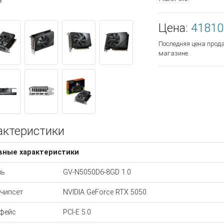
Цена:
41810
Последняя цена прод
магазине.
актеристики
вные характеристики
ль
GV-N5050D6-8GD 1.0
чипсет
NVIDIA GeForce RTX 5050
фейс
PCI-E 5.0