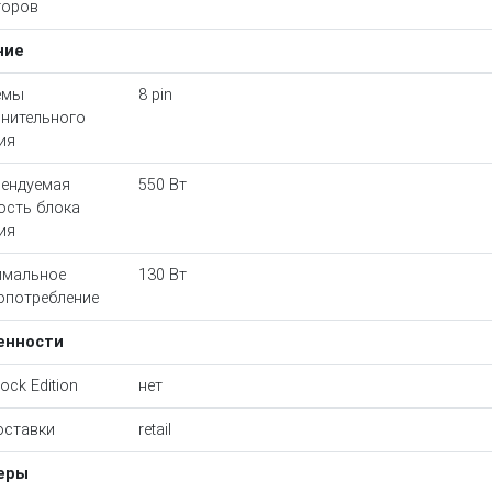
торов
ние
емы
8 pin
нительного
ия
ендуемая
550 Вт
сть блока
ия
имальное
130 Вт
опотребление
енности
ock Edition
нет
оставки
retail
еры