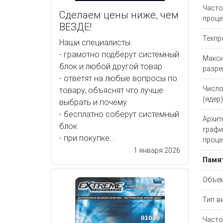
Часто
Сделаем цены ниже, чем
проце
ВЕЗДЕ!
Техпр
Наши специалисты:
- грамотно подберут системный
Макс
блок и любой другой товар
разре
- ответят на любые вопросы по
Число
товару, объяснят что лучше
(ядер
выбрать и почему
- бесплатно соберут системный
Архит
блок
графи
- при покупке...
проце
1 января 2026
Памя
Объем
Тип в
Часто