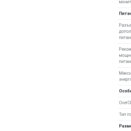
мони
Пита
Разъ
допол
питан
Реком
мощно
питан
Макс
энерг
Особ
OverCl
Тип п
Разм