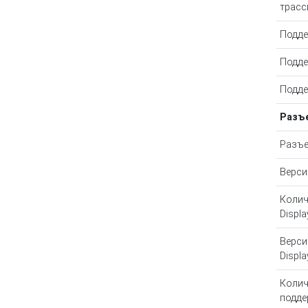
трасс
Подде
Подде
Подде
Разъ
Разъе
Верси
Колич
Displa
Верси
Displa
Колич
подд