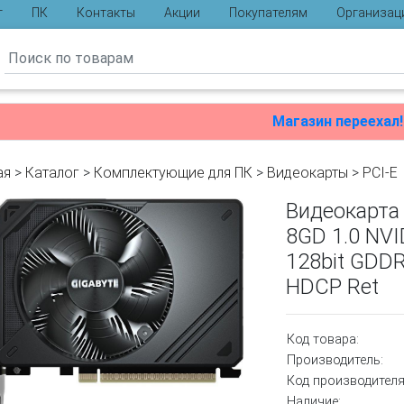
г
ПК
Контакты
Акции
Покупателям
Организац
ы
Магазин переехал!
ая
>
Каталог
>
Комплектующие для ПК
>
Видеокарты
>
PCI-E
Видеокарта 
8GD 1.0 NVI
128bit GDD
HDCP Ret
Код товара:
Производитель:
Код производителя
Наличие: