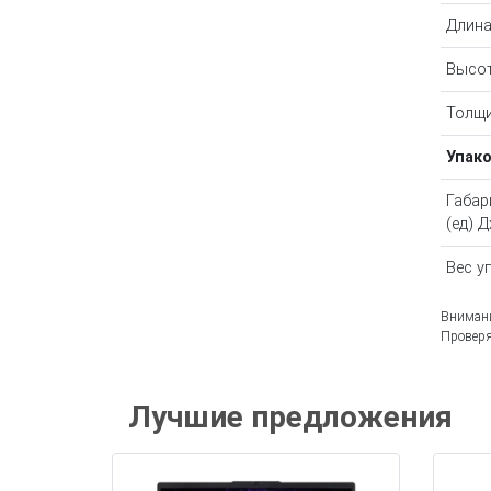
Длина
Высот
Толщи
Упак
Габар
(ед) 
Вес у
Внимани
Проверя
Лучшие предложения