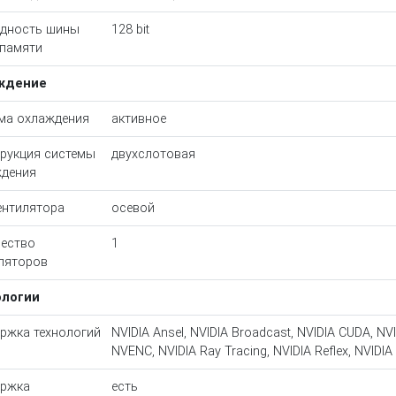
дность шины
128 bit
памяти
ждение
ма охлаждения
активное
рукция системы
двухслотовая
дения
ентилятора
осевой
ество
1
ляторов
ологии
ржка технологий
NVIDIA Ansel, NVIDIA Broadcast, NVIDIA CUDA, NVI
NVENC, NVIDIA Ray Tracing, NVIDIA Reflex, NVID
ержка
есть