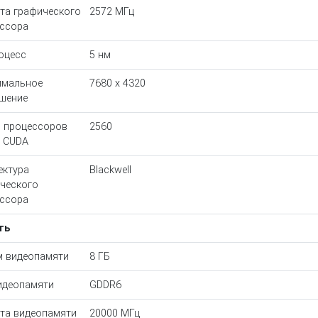
та графического
2572 МГц
ссора
оцесс
5 нм
имальное
7680 х 4320
шение
 процессоров
2560
) CUDA
ектура
Blackwell
ческого
ссора
ть
 видеопамяти
8 ГБ
идеопамяти
GDDR6
та видеопамяти
20000 МГц