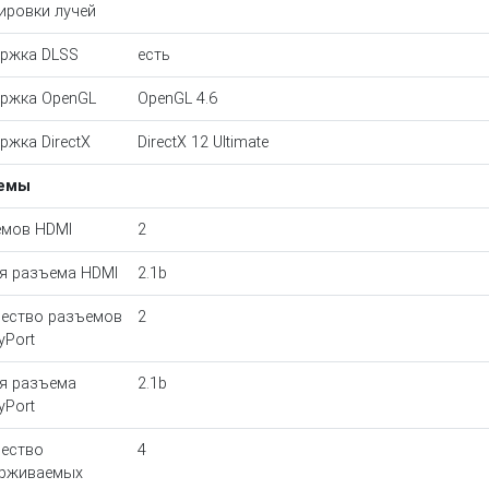
ировки лучей
ржка DLSS
есть
ржка OpenGL
OpenGL 4.6
ржка DirectX
DirectX 12 Ultimate
емы
мов HDMI
2
я разъема HDMI
2.1b
ество разъемов
2
yPort
я разъема
2.1b
yPort
ество
4
ерживаемых