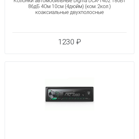
Колонки автомобильные Digma DCA-T402 180Вт
86дБ 4Ом 10см (4дюйм) (ком.:2кол.)
коаксиальные двухполосные
1230 ₽