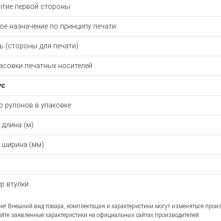
тие первой стороны
ое назначение по принципу печати
ь (стороны для печати)
асовки печатных носителей
ус
о рулонов в упаковке
 длина (м)
 ширина (мм)
р втулки
е! Внешний вид товара, комплектация и характеристики могут изменяться прои
йте заявленные характеристики на официальных сайтах производителей.