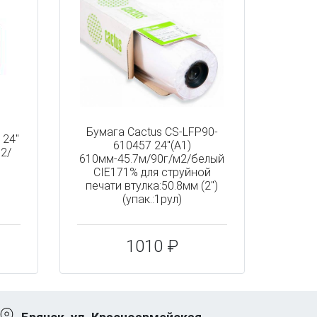
Бумага Cactus CS-LFP90-
 24"
610457 24"(A1)
2/
610мм-45.7м/90г/м2/белый
CIE171% для струйной
печати втулка:50.8мм (2")
(упак.:1рул)
1010 ₽