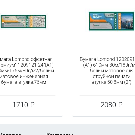
мага Lomond офсетная
Бумага Lomond 1202091
ремиум" 1209121 24"(A1)
(A1) 610мм-30м/180г/м
0мм-175м/80г/м2/белый
белый матовое для
матовое инженерная
струйной печати
бумага втулка:76мм
втулка:50.8мм (2")
1710 ₽
2080 ₽