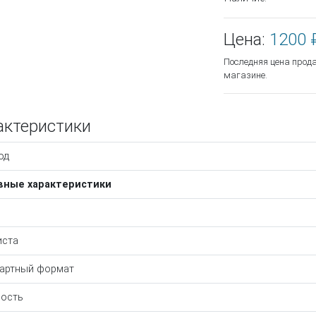
Цена:
1200 
Последняя цена прод
магазине.
актеристики
од
вные характеристики
иста
артный формат
ость