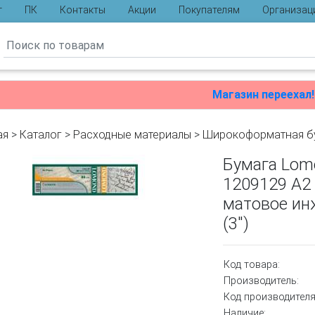
г
ПК
Контакты
Акции
Покупателям
Организац
ы
Магазин переехал!
ая
>
Каталог
>
Расходные материалы
>
Широкоформатная б
Бумага Lom
1209129 A2
матовое ин
(3")
Код товара:
Производитель:
Код производителя
Наличие: