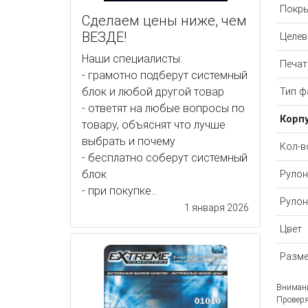
Покры
Сделаем цены ниже, чем
ВЕЗДЕ!
Целев
Наши специалисты:
Печат
- грамотно подберут системный
блок и любой другой товар
Тип ф
- ответят на любые вопросы по
Корп
товару, объяснят что лучше
выбрать и почему
Кол-в
- бесплатно соберут системный
блок
Рулон
- при покупке...
Рулон
1 января 2026
Цвет
Разме
Внимани
Проверя