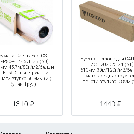
Бумага Cactus Eco CS-
Бумага Lomond для САП
LFP80-914457E 36"(A0)
ГИС 1202025 24"(A1)
4мм-45.7м/80г/м2/белый
610мм-30м/120г/м2/бе
CIE155% для струйной
матовое для струйно
чати втулка:50.8мм (2")
печати втулка:50.8мм (
(упак.:1рул)
1310 ₽
1440 ₽