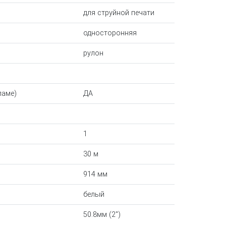
для струйной печати
односторонняя
рулон
ламе)
ДА
1
30 м
914 мм
белый
50.8мм (2")