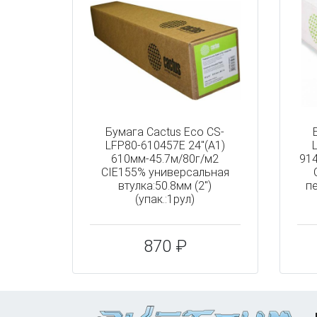
Бумага Cactus Eco CS-
LFP80-610457E 24"(A1)
610мм-45.7м/80г/м2
91
CIE155% универсальная
втулка:50.8мм (2")
пе
(упак.:1рул)
870 ₽