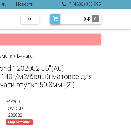
иям
Новости
+7 (4832) 333-995
0
₽
0
умага
>
Бумага
ond 1202082 36"(A0)
140г/м2/белый матовое для
чати втулка:50.8мм (2")
543209
LOMOND
:
1202082
Недоступно