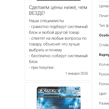
Целев
Сделаем цены ниже, чем
ВЕЗДЕ!
Печат
Наши специалисты:
Тип ф
- грамотно подберут системный
блок и любой другой товар
Особ
- ответят на любые вопросы по
товару, объяснят что лучше
Стойк
выбрать и почему
Корп
- бесплатно соберут системный
блок
Кол-в
- при покупке...
1 января 2026
Рулон
Рулон
Цвет
Разме