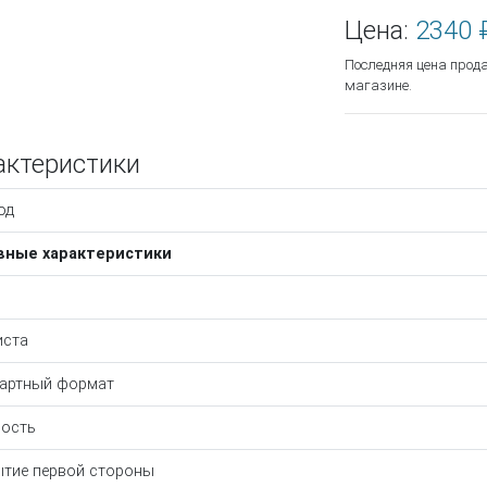
Цена:
2340 
Последняя цена прод
магазине.
актеристики
од
вные характеристики
иста
артный формат
ость
тие первой стороны