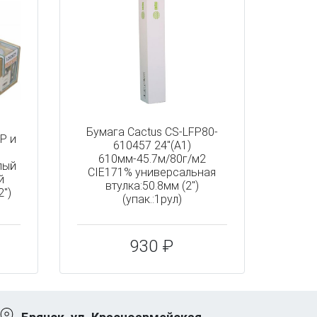
Бумага Cactus CS-LFP80-
Р и
610457 24"(A1)
610мм-45.7м/80г/м2
лый
CIE171% универсальная
й
втулка:50.8мм (2")
2")
(упак.:1рул)
930 ₽