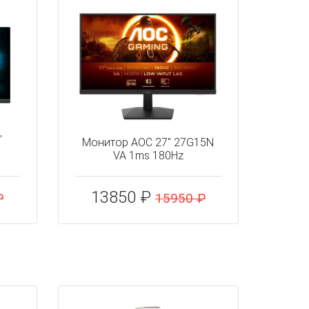
"
Монитор AOC 27" 27G15N
VA 1ms 180Hz
13850 ₽
₽
15950 ₽