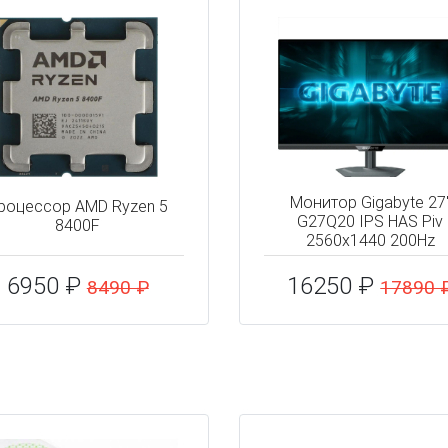
Монитор Gigabyte 27
роцессор AMD Ryzen 5
G27Q20 IPS HAS Piv
8400F
2560x1440 200Hz
6950 ₽
16250 ₽
8490 ₽
17890 