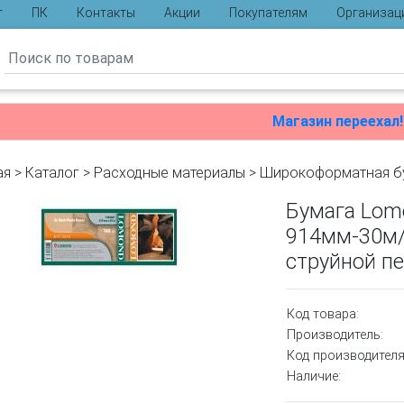
г
ПК
Контакты
Акции
Покупателям
Организац
ы
Магазин переехал!
ая
>
Каталог
>
Расходные материалы
>
Широкоформатная б
Бумага Lom
914мм-30м/
струйной пе
Код товара:
Производитель:
Код производителя
Наличие: