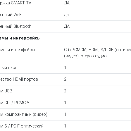
ржка SMART TV
ДА
енный Wi-Fi
да
енный Bluetooth
ДА
емы и интерфейсы
мы и интерфейсы
CI+/PCMCIA, HDMI, S/PDIF (оптиче
(видео), стерео-аудио
ный вход
1
ество HDMI портов
2
ем USB
2
м CI+ / PCMCIA
1
м композитный (видео)
1
м S / PDIF оптический
1