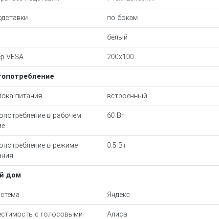
одставки
по бокам
белый
р VESA
200x100
гопотребление
лока питания
встроенный
опотребление в рабочем
60 Вт
ме
опотребление в режиме
0.5 Вт
ания
й дом
стема
Яндекс
стимость с голосовыми
Алиса