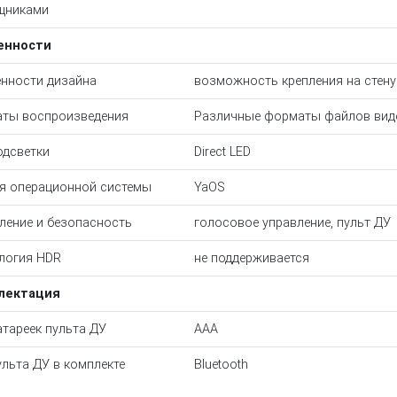
щниками
енности
нности дизайна
возможность крепления на стену
ты воспроизведения
Различные форматы файлов виде
одсветки
Direct LED
я операционной системы
YaOS
ление и безопасность
голосовое управление, пульт ДУ
логия HDR
не поддерживается
лектация
атареек пульта ДУ
ААА
ульта ДУ в комплекте
Bluetooth