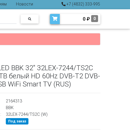
иям
Новости
+7 (4832) 333-995
0
₽
0
LED BBK 32" 32LEX-7244/TS2C
.ТВ белый HD 60Hz DVB-T2 DVB-
B WiFi Smart TV (RUS)
2164313
BBK
:
32LEX-7244/TS2C (W)
Под заказ