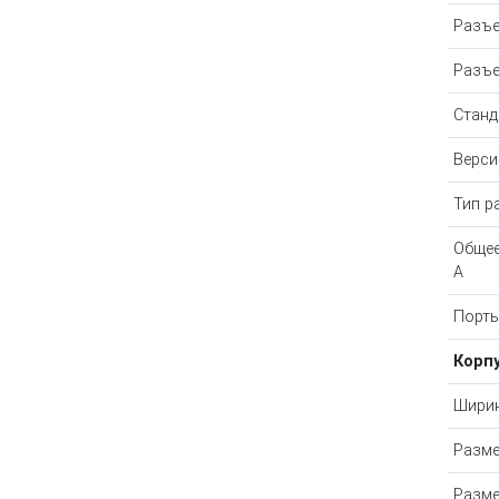
Разъе
Разъе
Станд
Верси
Тип р
Общее
A
Порты
Корп
Ширин
Разм
Разме