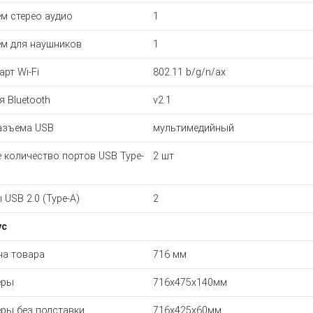
м стерео аудио
1
м для наушников
1
арт Wi-Fi
802.11 b/g/n/ax
я Bluetooth
v2.1
азъема USB
мультимедийный
 количество портов USB Type-
2 шт
 USB 2.0 (Type-A)
2
ус
а товара
716 мм
еры
716x475x140мм
ры без подставки
716x425x60мм