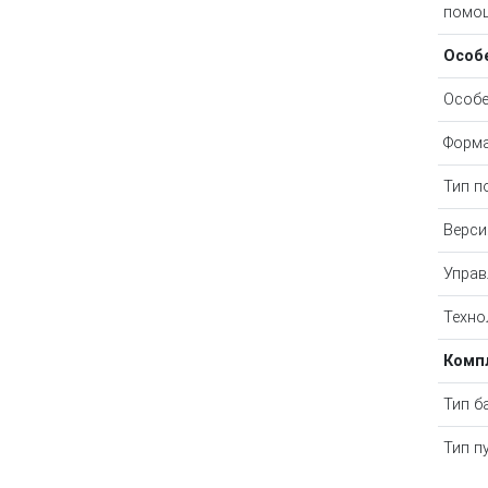
помо
Особ
Особе
Форма
Тип п
Верси
Управ
Техно
Комп
Тип б
Тип п