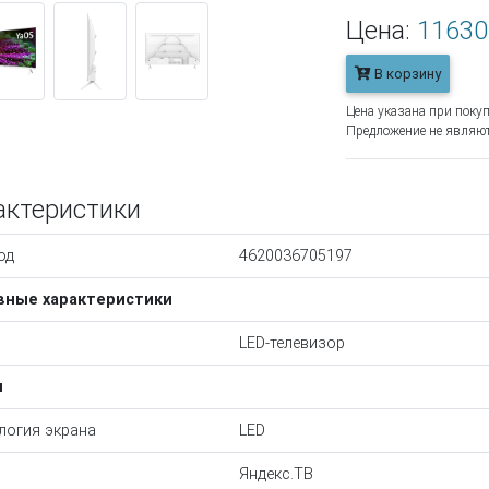
Цена:
11630
В корзину
Цена указана при покуп
Предложение не являют
актеристики
од
4620036705197
вные характеристики
LED-телевизор
н
логия экрана
LED
Яндекс.ТВ