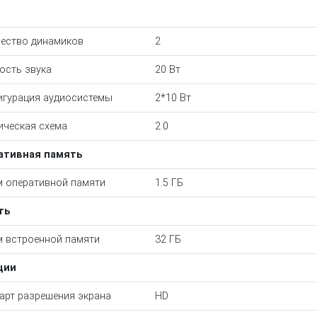
ество динамиков
2
сть звука
20 Вт
гурация аудиосистемы
2*10 Вт
ическая схема
2.0
ативная память
 оперативной памяти
1.5 ГБ
ть
 встроенной памяти
32 ГБ
ции
арт разрешения экрана
HD