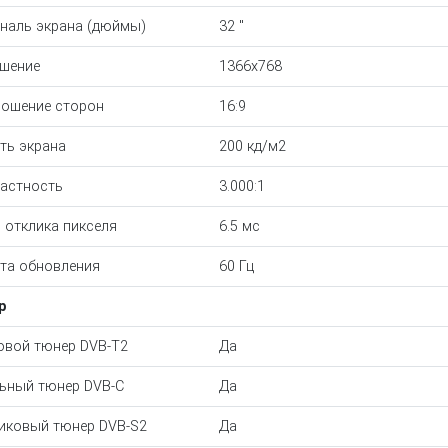
наль экрана (дюймы)
32 "
шение
1366x768
ошение сторон
16:9
ть экрана
200 кд/м2
астность
3.000:1
 отклика пикселя
6.5 мс
та обновления
60 Гц
р
вой тюнер DVB-T2
Да
ьный тюнер DVB-C
Да
иковый тюнер DVB-S2
Да