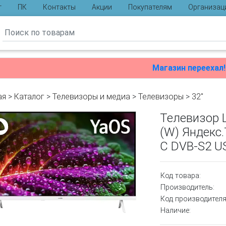
г
ПК
Контакты
Акции
Покупателям
Организац
ы
Магазин переехал!
ая
>
Каталог
>
Телевизоры и медиа
>
Телевизоры
>
32"
Телевизор 
(W) Яндекс
C DVB-S2 US
Код товара:
Производитель:
Код производителя
Наличие: