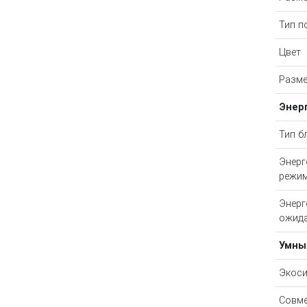
Тип п
Цвет
Разме
Энер
Тип б
Энерг
режи
Энерг
ожид
Умны
Экоси
Совме