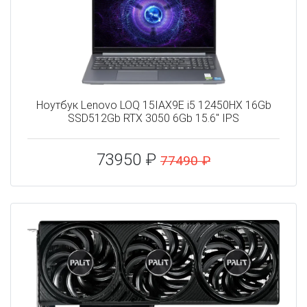
Ноутбук Lenovo LOQ 15IAX9E i5 12450HX 16Gb
SSD512Gb RTX 3050 6Gb 15.6" IPS
73950 ₽
77490 ₽