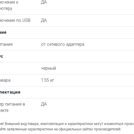
ючение к
ДА
ютеру
ючение по USB
ДА
ние
итания
от сетевого адаптера
ус
черный
овара
1.55 кг
лектация
ер питания в
ДА
екте
е! Внешний вид товара, комплектация и характеристики могут изменяться прои
йте заявленные характеристики на официальных сайтах производителей.