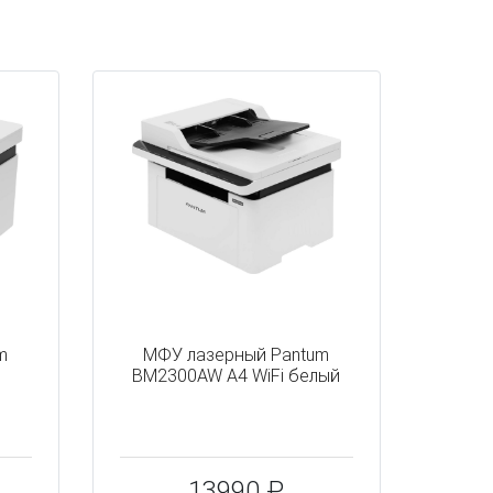
m
МФУ лазерный Pantum
BM2300AW A4 WiFi белый
13990 ₽