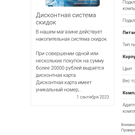
Подкл
компь
Дисконтная система
Подкл
скидок
В нашем магазине действует
Пита
накопительная система скидок.
Тип п
При совершении одной или
Корп
нескольких покупок на сумму
более 20000 рублей выдаётся
Цвет
дисконтная карта.
Вес т
Дисконтная карта имеет
уникальный номер,...
Комп
1 сентября 2023
Адапт
компл
Внимани
Проверя