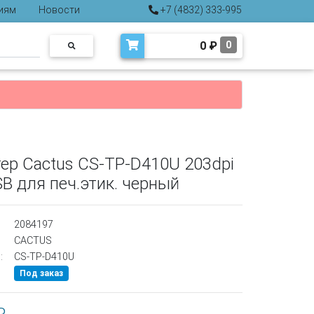
иям
Новости
+7 (4832) 333-995
0
₽
0
ер Cactus CS-TP-D410U 203dpi
B для печ.этик. черный
2084197
CACTUS
:
CS-TP-D410U
Под заказ