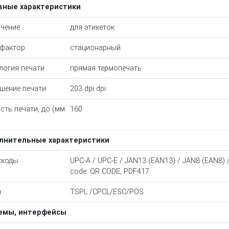
вные характеристики
чение
для этикеток
фактор
стационарный
логия печати
прямая термопечать
шение печати
203 dpi dpi
сть печати, до (мм
160
лнительные характеристики
хкоды
UPC-A / UPC-E / JAN13 (EAN13) / JAN8 (EAN8)
code: QR CODE, PDF417
и
TSPL /CPCL/ESC/POS
емы, интерфейсы