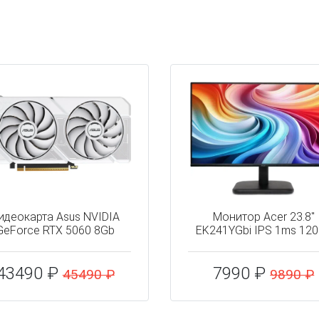
идеокарта Asus NVIDIA
Монитор Acer 23.8"
GeForce RTX 5060 8Gb
EK241YGbi IPS 1ms 12
43490 ₽
7990 ₽
45490 ₽
9890 ₽