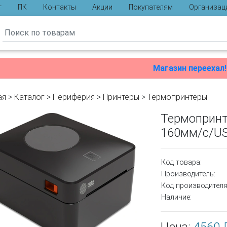
г
ПК
Контакты
Акции
Покупателям
Организац
ы
Магазин переехал!
ая
>
Каталог
>
Периферия
>
Принтеры
>
Термопринтеры
Термопринт
160мм/с/US
Код товара:
Производитель:
Код производителя
Наличие: