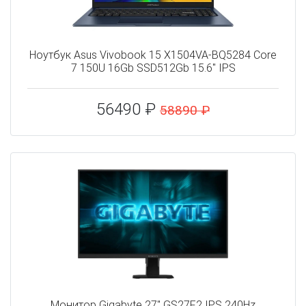
Ноутбук Asus Vivobook 15 X1504VA-BQ5284 Core
7 150U 16Gb SSD512Gb 15.6" IPS
56490 ₽
58890 ₽
Монитор Gigabyte 27" GS27F2 IPS 240Hz