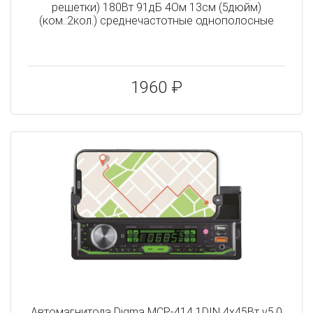
решетки) 180Вт 91дБ 4Ом 13см (5дюйм)
(ком.:2кол.) среднечастотные однополосные
1960 ₽
Автомагнитола Digma MCP-414 1DIN 4x45Вт v5.0