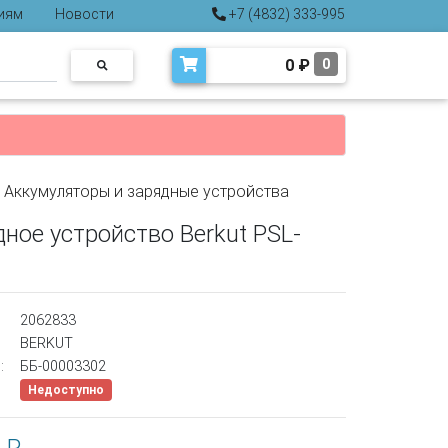
иям
Новости
+7 (4832) 333-995
0
₽
0
>
Аккумуляторы и зарядные устройства
ное устройство Berkut PSL-
2062833
BERKUT
:
ББ-00003302
Недоступно