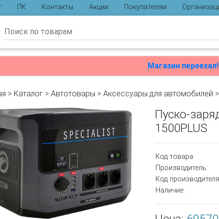
г
ПК
Контакты
Акции
Покупателям
Организац
ы
Магазин переехал!
ая
>
Каталог
>
Автотовары
>
Аксессуары для автомобилей
Пуско-заряд
1500PLUS
Код товара:
Производитель:
Код производителя
Наличие: