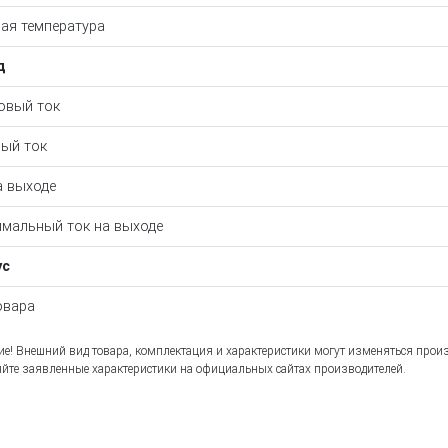
ая температура
д
овый ток
ый ток
а выходе
мальный ток на выходе
ус
овара
е! Внешний вид товара, комплектация и характеристики могут изменяться прои
йте заявленные характеристики на официальных сайтах производителей.