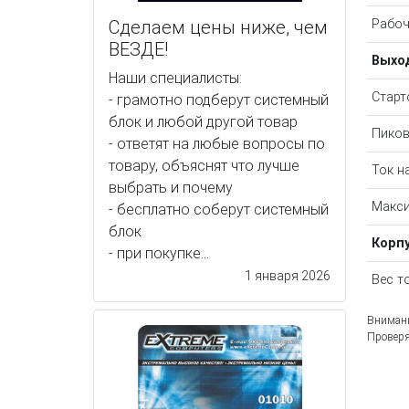
Сделаем цены ниже, чем
Рабоч
ВЕЗДЕ!
Выхо
Наши специалисты:
Старт
- грамотно подберут системный
блок и любой другой товар
Пиков
- ответят на любые вопросы по
товару, объяснят что лучше
Ток н
выбрать и почему
Макси
- бесплатно соберут системный
блок
Корп
- при покупке...
1 января 2026
Вес т
Внимани
Проверя