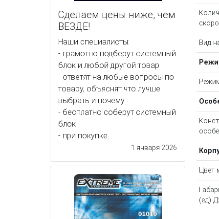
Сделаем цены ниже, чем
Колич
скоро
ВЕЗДЕ!
Наши специалисты:
Вид н
- грамотно подберут системный
Реж
блок и любой другой товар
- ответят на любые вопросы по
Режи
товару, объяснят что лучше
выбрать и почему
Особ
- бесплатно соберут системный
Конст
блок
особе
- при покупке...
1 января 2026
Корп
Цвет 
Габар
(ед) 