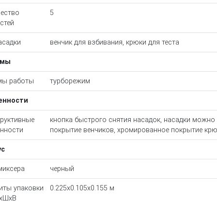
ество
5
стей
асадки
венчик для взбивания, крюки для теста
имы
мы работы
турборежим
енности
руктивные
кнопка быстрого снятия насадок, насадки можно
нности
покрытие венчиков, хромированное покрытие кр
ус
миксера
черный
иты упаковки
0.225x0.105x0.155 м
ДхШхВ