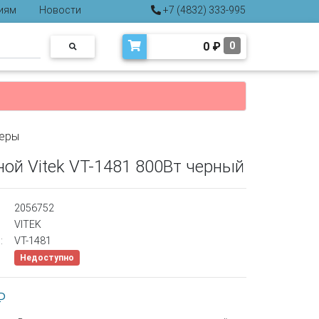
иям
Новости
+7 (4832) 333-995
0
₽
0
еры
ой Vitek VT-1481 800Вт черный
2056752
VITEK
:
VT-1481
Недоступно
₽