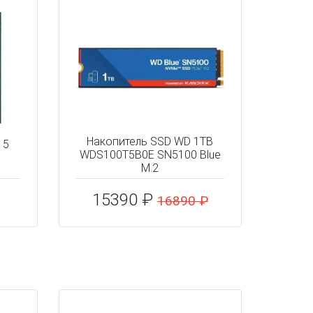
Накопитель SSD WD 1TB
 5
WDS100T5B0E SN5100 Blue
M.2
15390 ₽
16890 ₽