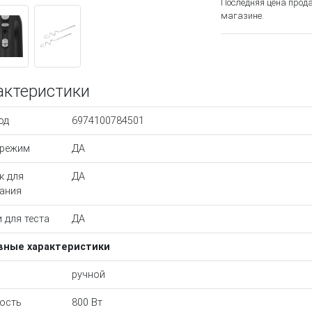
Последняя цена прод
магазине.
актеристики
од
6974100784501
орежим
ДА
к для
ДА
ания
 для теста
ДА
вные характеристики
ручной
ость
800 Вт