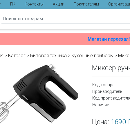
г
ПК
Контакты
Акции
Покупателям
Организац
ы
Магазин переехал!
ая
>
Каталог
>
Бытовая техника
>
Кухонные приборы
>
Микс
Миксер ручн
Код товара:
Производитель:
Код производителя
Наличие:
Цена:
1690 