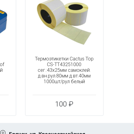
Термоэтикетки Cactus Top
of
CS-TT43251000
ий
сег.:43x25мм самоклей.
д.вн.рул.80мм д.вт.40мм
1000шт/рул белый
100 ₽