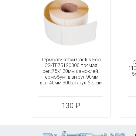
Термоэтикетки Cactus Eco
Э
CS-TE75120300 прямая
113
сег.:75x120мм самоклей.
б
термобум. д.вн.рул.90мм
д.вт.40мм 300шт/рул белый
130 ₽