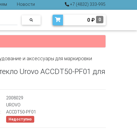
иям
Новости
+7 (4832) 333-995
0
₽
0
удование и аксессуары для маркировки
текло Urovo ACCDT50-PF01 для
2008029
UROVO
:
ACCDT50-PF01
Недоступно