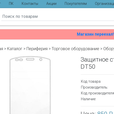
г
ПК
Контакты
Акции
Покупателям
Организац
ы
Магазин переехал!
ая
>
Каталог
>
Периферия
>
Торговое оборудование
>
Обор
Защитное с
DT50
Код товара:
Производитель:
Код производителя
Наличие: