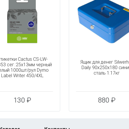
тикетки Cactus CS-LW-
Ящик для денег Silwerh
53 сег.:25x13мм черный
Daily 90x250x180 син
елый 1000шт/рул Dymo
сталь 1.17кг
Label Writer 450/4XL
130 ₽
880 ₽