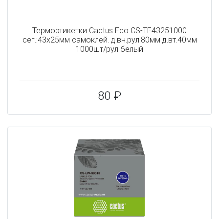
Термоэтикетки Cactus Eco CS-TE43251000
сег.:43x25мм самоклей. д.вн.рул.80мм д.вт.40мм
1000шт/рул белый
80 ₽