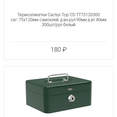
Термоэтикетки Cactus Top CS-TT75120300
сег.:75x120мм самоклей. д.вн.рул.90мм д.вт.40мм
300шт/рул белый
180 ₽