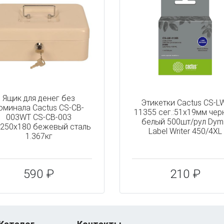
Ящик для денег без
Этикетки Cactus CS-L
оминала Cactus CS-CB-
11355 сег.:51x19мм че
003WT CS-CB-003
белый 500шт/рул Dy
250x180 бежевый сталь
Label Writer 450/4XL
1.367кг
590 ₽
210 ₽