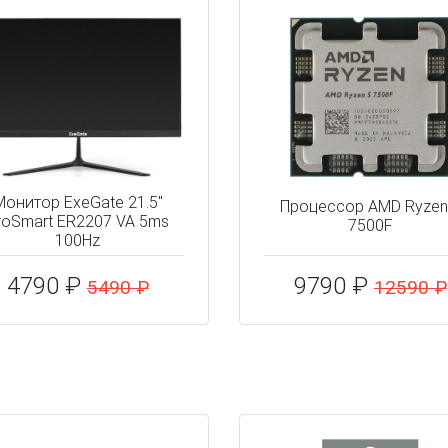
Монитор ExeGate 21.5"
Процессор AMD Ryzen
roSmart ER2207 VA 5ms
7500F
100Hz
4790 ₽
9790 ₽
5490 ₽
12590 ₽