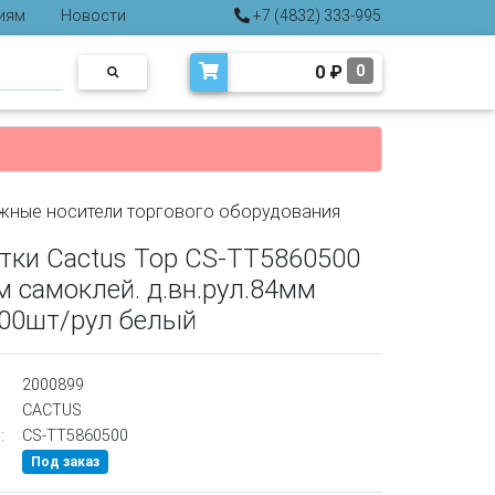
иям
Новости
+7 (4832) 333-995
0
₽
0
жные носители торгового оборудования
тки Cactus Top CS-TT5860500
м самоклей. д.вн.рул.84мм
500шт/рул белый
2000899
CACTUS
:
CS-TT5860500
Под заказ