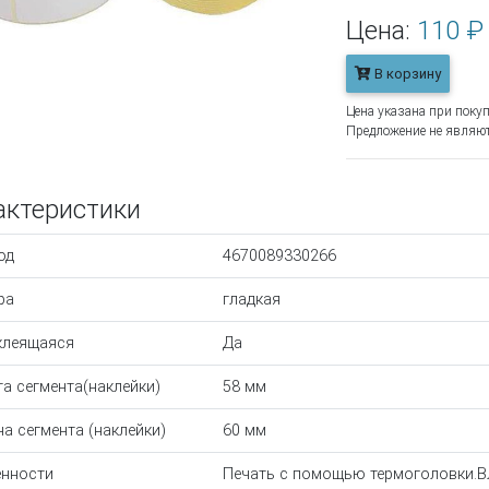
Цена:
110 ₽
В корзину
Цена указана при покуп
Предложение не являют
актеристики
од
4670089330266
ра
гладкая
клеящаяся
Да
а сегмента(наклейки)
58 мм
а сегмента (наклейки)
60 мм
нности
Печать с помощью термоголовки.В