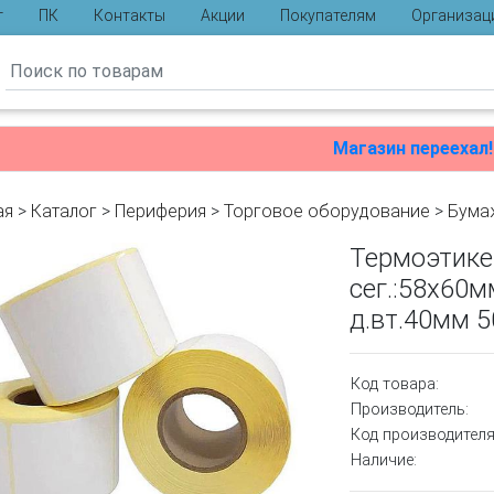
г
ПК
Контакты
Акции
Покупателям
Организац
ы
Магазин переехал!
ая
>
Каталог
>
Периферия
>
Торговое оборудование
>
Бума
Термоэтике
сег.:58x60м
д.вт.40мм 
Код товара:
Производитель:
Код производителя
Наличие: