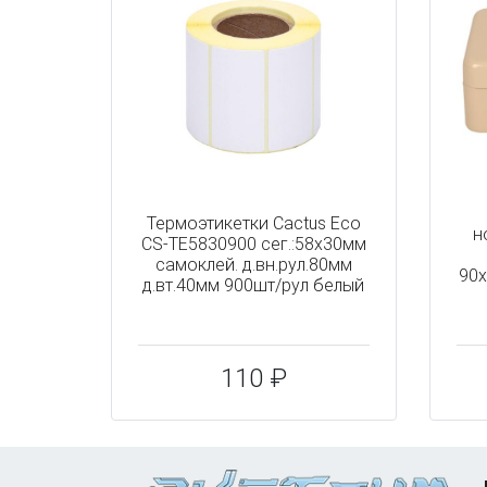
Термоэтикетки Cactus Eco
н
CS-TE5830900 сег.:58x30мм
самоклей. д.вн.рул.80мм
90x
д.вт.40мм 900шт/рул белый
110 ₽