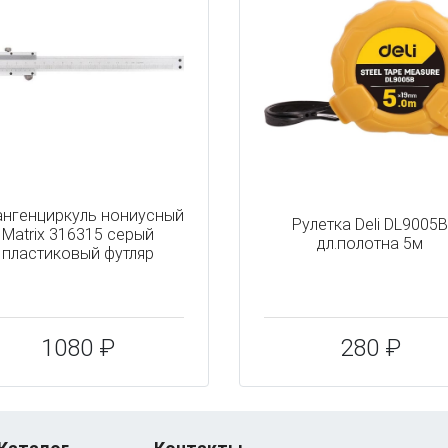
нгенциркуль нониусный
Рулетка Deli DL9005
Matrix 316315 серый
дл.полотна 5м
пластиковый футляр
1080 ₽
280 ₽