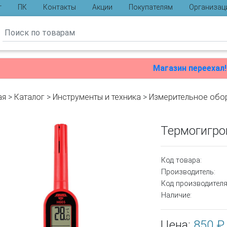
г
ПК
Контакты
Акции
Покупателям
Организац
ы
Магазин переехал!
ая
>
Каталог
>
Инструменты и техника
>
Измерительное обо
ы
Термогигро
Код товара:
Производитель:
Код производителя
Наличие:
Цена:
850 ₽