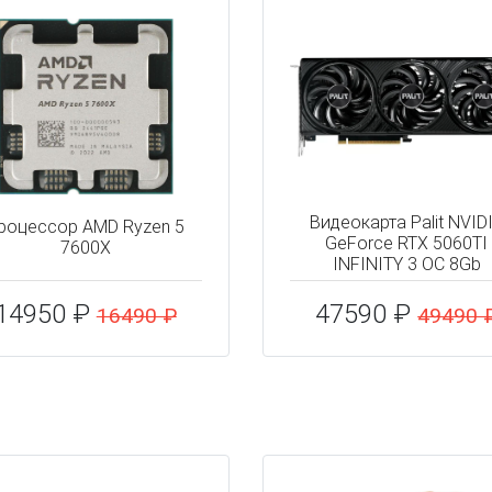
Видеокарта Palit NVID
роцессор AMD Ryzen 5
GeForce RTX 5060TI
7600X
INFINITY 3 OC 8Gb
14950 ₽
47590 ₽
16490 ₽
49490 