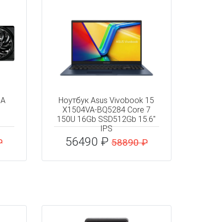
IA
Ноутбук Asus Vivobook 15
X1504VA-BQ5284 Core 7
150U 16Gb SSD512Gb 15.6"
IPS
56490 ₽
₽
58890 ₽