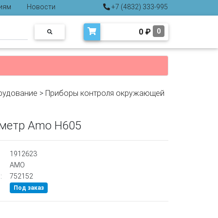
иям
Новости
+7 (4832) 333-995
0
₽
0
рудование
>
Приборы контроля окружающей
метр Amo Н605
1912623
AMO
:
752152
Под заказ