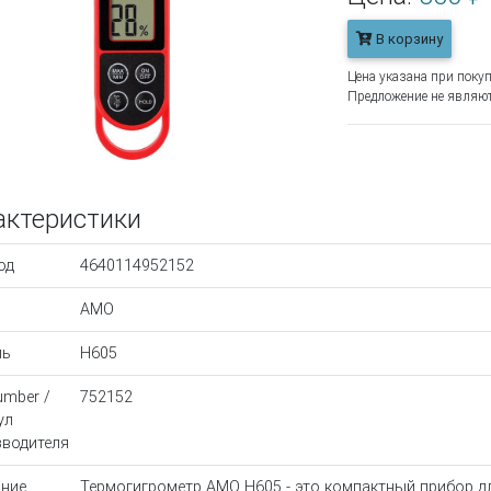
В корзину
Цена указана при покуп
Предложение не являют
актеристики
од
4640114952152
AMO
ль
Н605
umber /
752152
ул
водителя
ние
Термогигрометр AMO H605 - это компактный прибор д