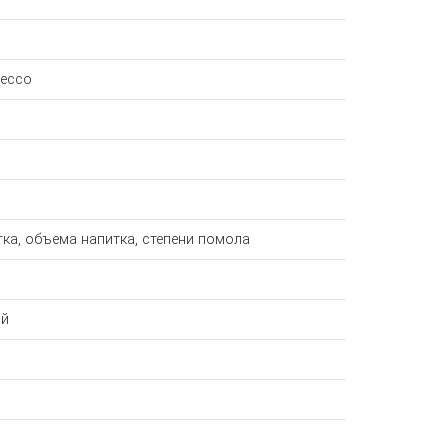
рессо
тка, объема напитка, степени помола
ий