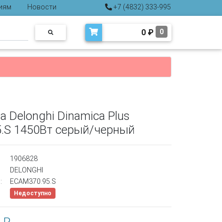
иям
Новости
+7 (4832) 333-995
0
₽
0
Delonghi Dinamica Plus
.S 1450Вт серый/черный
1906828
DELONGHI
:
ECAM370.95.S
Недоступно