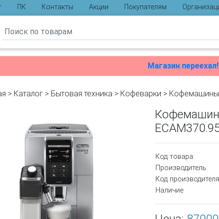
г
ПК
Контакты
Акции
Покупателям
Организац
ы
Магазин переехал!
ая
>
Каталог
>
Бытовая техника
>
Кофеварки
>
Кофемашины
Кофемашина 
ECAM370.95
Код товара:
Производитель:
Код производителя
Наличие: