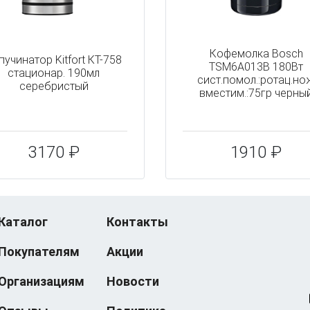
Кофемолка Bosch
пучинатор Kitfort КТ-758
TSM6A013B 180Вт
стационар. 190мл
сист.помол.:ротац.но
серебристый
вместим.:75гр черны
3170 ₽
1910 ₽
Каталог
Контакты
Покупателям
Акции
Организациям
Новости