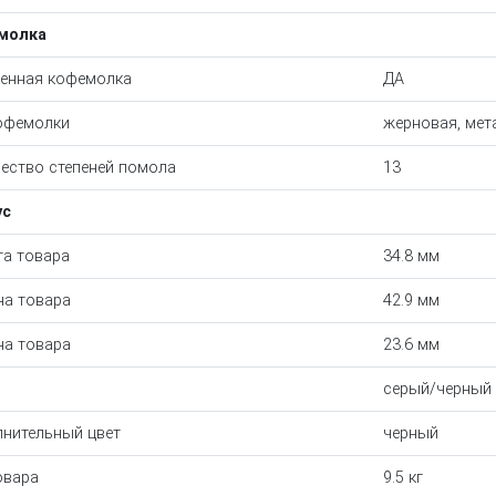
молка
енная кофемолка
ДА
офемолки
жерновая, мет
ество степеней помола
13
ус
а товара
34.8 мм
на товара
42.9 мм
а товара
23.6 мм
серый/черный
нительный цвет
черный
овара
9.5 кг