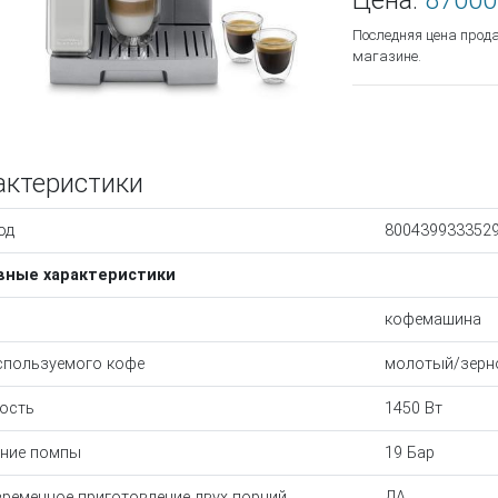
Цена:
87000
Последняя цена прод
магазине.
актеристики
од
800439933352
вные характеристики
кофемашина
спользуемого кофе
молотый/зерн
ость
1450 Вт
ние помпы
19 Бар
ременное приготовление двух порций
ДА