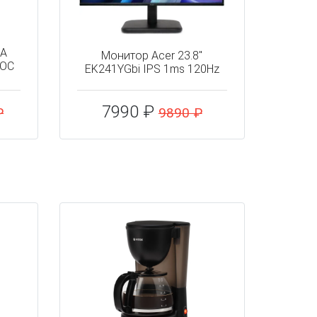
IA
Монитор Acer 23.8"
 OC
EK241YGbi IPS 1ms 120Hz
7990 ₽
₽
9890 ₽