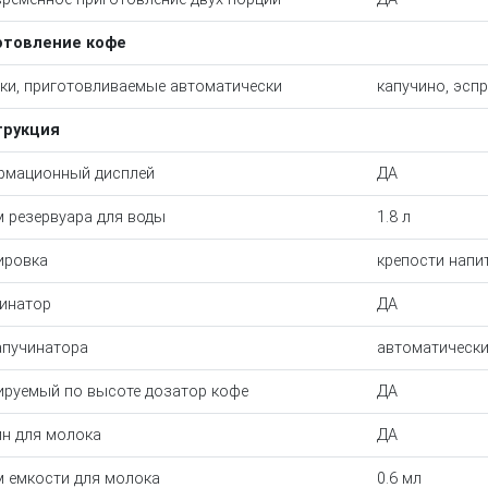
отовление кофе
ки, приготовливаемые автоматически
капучино, эсп
трукция
рмационный дисплей
ДА
 резервуара для воды
1.8 л
ировка
крепости напи
инатор
ДА
апучинатора
автоматическ
ируемый по высоте дозатор кофе
ДА
н для молока
ДА
 емкости для молока
0.6 мл