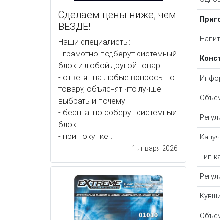
Сделаем цены ниже, чем
Приг
ВЕЗДЕ!
Напит
Наши специалисты:
- грамотно подберут системный
Конс
блок и любой другой товар
- ответят на любые вопросы по
Инфо
товару, объяснят что лучше
Объем
выбрать и почему
- бесплатно соберут системный
Регул
блок
- при покупке...
Капуч
1 января 2026
Тип к
Регул
Кувши
Объем