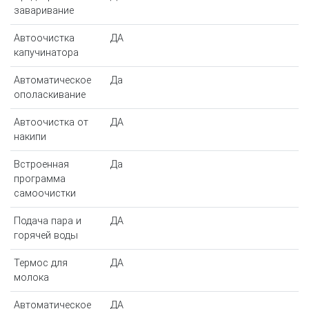
заваривание
Автоочистка
ДА
капучинатора
Автоматическое
Да
ополаскивание
Автоочистка от
ДА
накипи
Встроенная
Да
программа
самоочистки
Подача пара и
ДА
горячей воды
Термос для
ДА
молока
Автоматическое
ДА