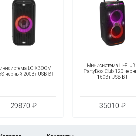
Минисистема Hi-Fi JB
инисистема LG XBOOM
PartyBox Club 120 чер
5S черный 200Вт USB BT
160Вт USB BT
29870 ₽
35010 ₽