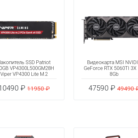
акопитель SSD Patriot
Видеокарта MSI NVID
0GB VP4300L500GM28H
GeForce RTX 5060TI 3X
Viper VP4300 Lite M.2
8Gb
10490 ₽
47590 ₽
11950 ₽
49490 