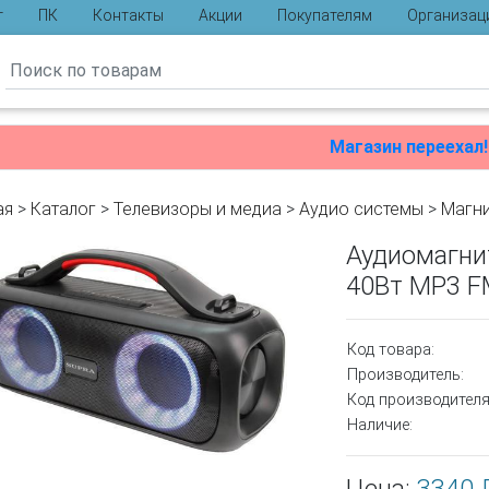
г
ПК
Контакты
Акции
Покупателям
Организац
ы
Магазин переехал!
ая
>
Каталог
>
Телевизоры и медиа
>
Аудио системы
>
Магн
Аудиомагни
40Вт MP3 F
Код товара:
Производитель:
Код производителя
Наличие: