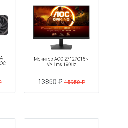
IA
Монитор AOC 27" 27G15N
 OC
VA 1ms 180Hz
13850 ₽
₽
15950 ₽