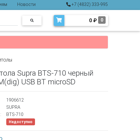
иям
Новости
+7 (4832) 333-995
0
₽
0
итолы
тола Supra BTS-710 черный
M(dig) USB BT microSD
1906612
SUPRA
:
BTS-710
Недоступно