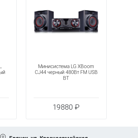
L
Минисистема LG XBoom
ный
CJ44 черный 480Вт FM USB
BT
19880 ₽