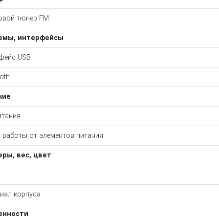
овой тюнер FM
емы, интерфейсы
фейс USB
oth
ние
итания
 работы от элементов питания
ры, вес, цвет
иал корпуса
енности