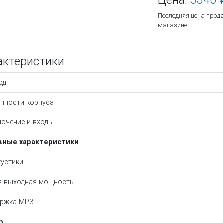
Цена:
3340 
Последняя цена прод
магазине.
актеристики
од
нности корпуса
ючение и входы
вные характеристики
кустики
 выходная мощность
ержка MP3
р