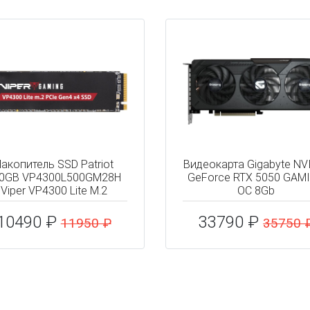
акопитель SSD Patriot
Видеокарта Gigabyte NV
0GB VP4300L500GM28H
GeForce RTX 5050 GAM
Viper VP4300 Lite M.2
OC 8Gb
10490 ₽
33790 ₽
11950 ₽
35750 