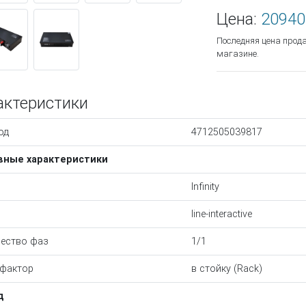
Цена:
20940
Последняя цена прод
магазине.
актеристики
од
4712505039817
вные характеристики
Infinity
line-interactive
ество фаз
1/1
фактор
в стойку (Rack)
д