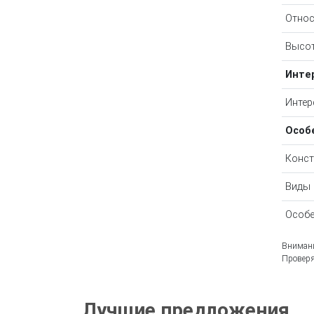
Относ
Высот
Инте
Инте
Особ
Конст
Виды
Особе
Внимани
Проверя
Лучшие предложения