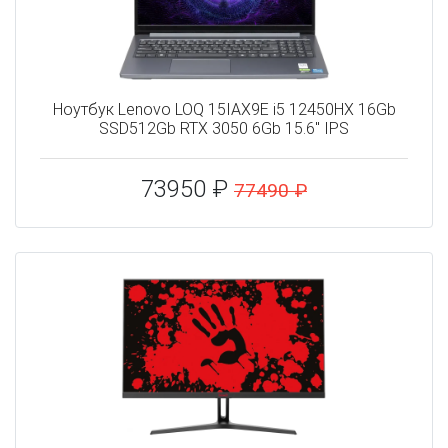
Ноутбук Lenovo LOQ 15IAX9E i5 12450HX 16Gb
SSD512Gb RTX 3050 6Gb 15.6" IPS
73950 ₽
77490 ₽