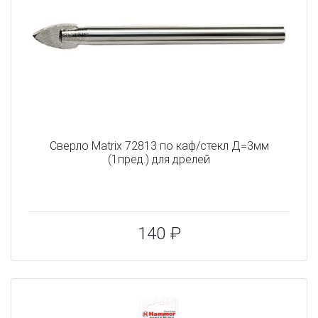
Сверло Matrix 72813 по каф/стекл Д=3мм
(1пред.) для дрелей
140 ₽