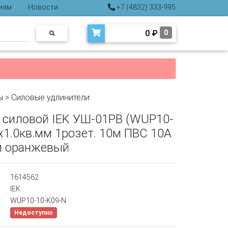
иям
Новости
+7 (4832) 333-995
0
₽
0
ы
>
Силовые удлинители
 силовой IEK УШ-01РВ (WUP10-
x1.0кв.мм 1розет. 10м ПВС 10A
и оранжевый
1614562
IEK
:
WUP10-10-K09-N
Недоступно