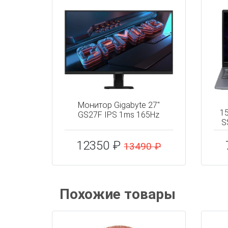
Монитор Gigabyte 27"
1
GS27F IPS 1ms 165Hz
S
12350 ₽
13490 ₽
Похожие товары