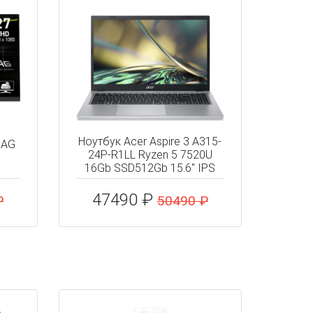
Ноутбук Acer Aspire 3 A315-
MAG
24P-R1LL Ryzen 5 7520U
16Gb SSD512Gb 15.6" IPS
47490 ₽
₽
50490 ₽