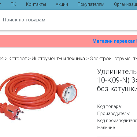
г
ПК
Контакты
Акции
Покупателям
Организац
ы
Магазин переехал!
ая
>
Каталог
>
Инструменты и техника
>
Электроинструмент
Удлинитель
10-K09-N) 3
без катушк
Код товара:
Производитель:
Код производителя
Наличие: