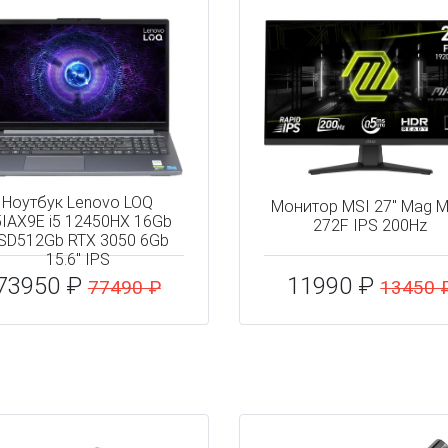
Ноутбук Lenovo LOQ
Монитор MSI 27" Mag 
5IAX9E i5 12450HX 16Gb
272F IPS 200Hz
SD512Gb RTX 3050 6Gb
15.6" IPS
73950 ₽
11990 ₽
77490 ₽
13450 