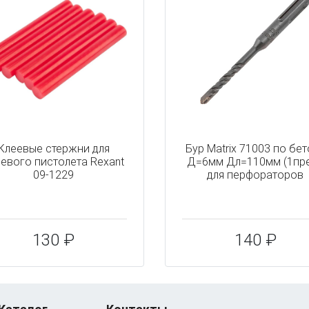
Клеевые стержни для
Бур Matrix 71003 по бе
еевого пистолета Rexant
Д=6мм Дл=110мм (1пре
09-1229
для перфораторов
130 ₽
140 ₽