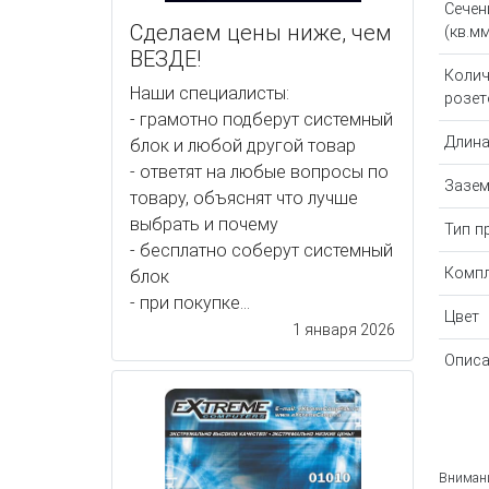
Сечен
Сделаем цены ниже, чем
(кв.мм
ВЕЗДЕ!
Колич
Наши специалисты:
розет
- грамотно подберут системный
Длина
блок и любой другой товар
- ответят на любые вопросы по
Зазем
товару, объяснят что лучше
выбрать и почему
Тип п
- бесплатно соберут системный
Компл
блок
- при покупке...
Цвет
1 января 2026
Описа
Внимани