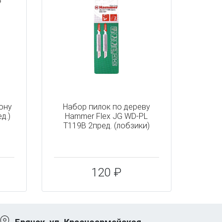
тону
Набор пилок по дереву
д.)
Hammer Flex JG WD-PL
T119B 2пред. (лобзики)
120 ₽