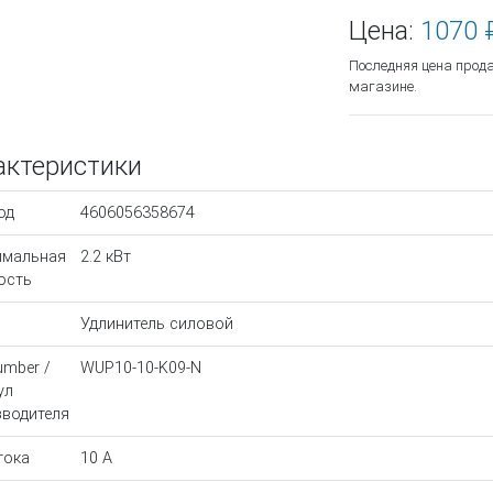
Цена:
1070 
Последняя цена прод
магазине.
актеристики
од
4606056358674
имальная
2.2 кВт
ость
Удлинитель силовой
umber /
WUP10-10-K09-N
ул
водителя
тока
10 A