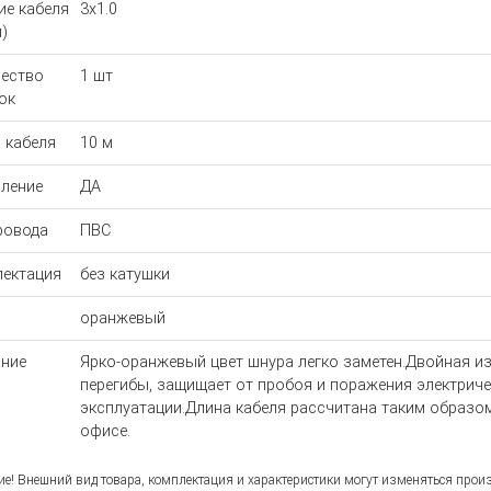
ие кабеля
3x1.0
)
ество
1 шт
ок
 кабеля
10 м
ление
ДА
ровода
ПВС
ектация
без катушки
оранжевый
ние
Ярко-оранжевый цвет шнура легко заметен.Двойная 
перегибы, защищает от пробоя и поражения электриче
эксплуатации.Длина кабеля рассчитана таким образом
офисе.
е! Внешний вид товара, комплектация и характеристики могут изменяться прои