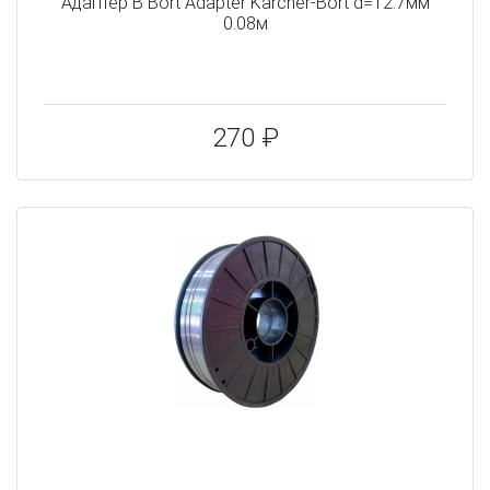
Адаптер B Bort Adapter Karcher-Bort d=12.7мм
0.08м
270 ₽