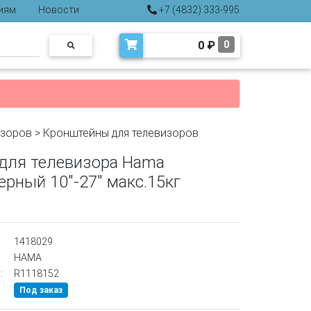
иям
Новости
+7 (4832) 333-995
0
₽
0
изоров
>
Кронштейны для телевизоров
для телевизора Hama
черный 10"-27" макс.15кг
1418029
HAMA
:
R1118152
Под заказ