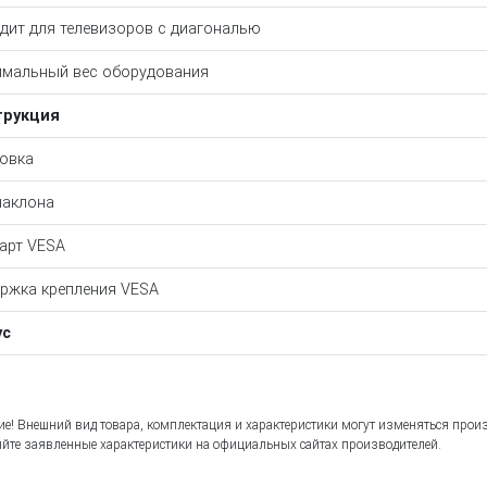
дит для телевизоров c диагональю
мальный вес оборудования
трукция
овка
наклона
арт VESA
ржка крепления VESA
ус
е! Внешний вид товара, комплектация и характеристики могут изменяться прои
йте заявленные характеристики на официальных сайтах производителей.