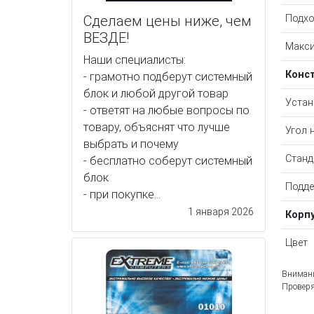
Сделаем цены ниже, чем
Подхо
ВЕЗДЕ!
Макси
Наши специалисты:
Конс
- грамотно подберут системный
блок и любой другой товар
Устан
- ответят на любые вопросы по
товару, объяснят что лучше
Угол 
выбрать и почему
Станд
- бесплатно соберут системный
блок
Подде
- при покупке...
1 января 2026
Корп
Цвет
Внимани
Проверя