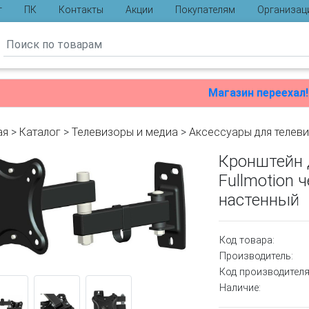
г
ПК
Контакты
Акции
Покупателям
Организац
ы
Магазин переехал!
ая
>
Каталог
>
Телевизоры и медиа
>
Аксессуары для телев
Кронштейн 
Fullmotion 
настенный
Код товара:
Производитель:
Код производителя
Наличие: