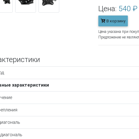
Цена:
540 ₽
В корзину
Цена указана при покуп
Предложение не являют
актеристики
од
вные характеристики
чение
репления
диагональ
 диагональ