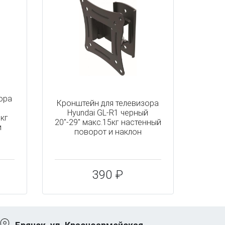
ора
Кронштейн для телевизора
Hyundai GL-R1 черный
0кг
20"-29" макс.15кг настенный
и
поворот и наклон
390 ₽