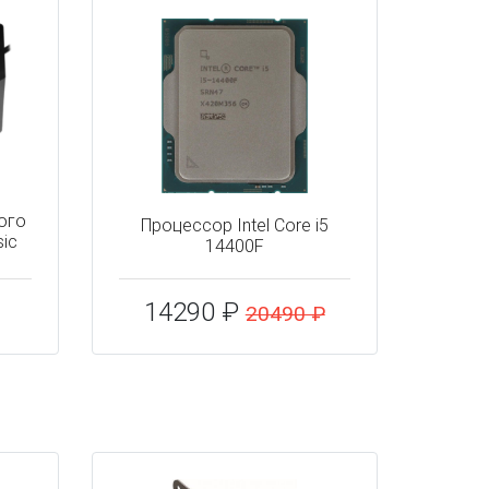
ого
Процессор Intel Core i5
sic
14400F
14290 ₽
20490 ₽