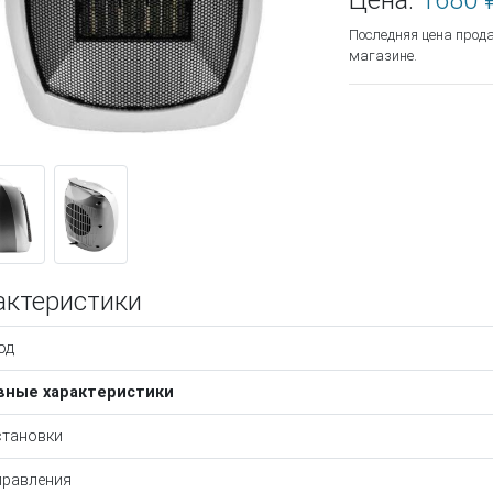
Цена:
1680 
Последняя цена прод
магазине.
актеристики
од
вные характеристики
становки
правления