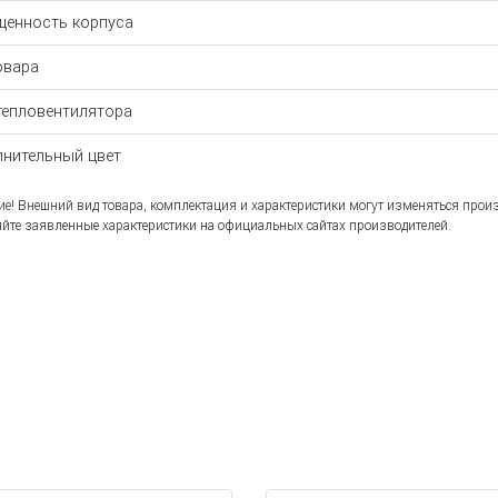
енность корпуса
овара
тепловентилятора
нительный цвет
е! Внешний вид товара, комплектация и характеристики могут изменяться прои
йте заявленные характеристики на официальных сайтах производителей.