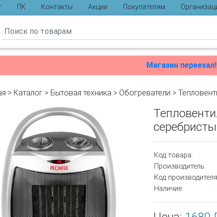
г
ПК
Контакты
Акции
Покупателям
Организац
ы
Магазин переехал!
ая
>
Каталог
>
Бытовая техника
>
Обогреватели
>
Тепловент
Тепловенти
серебристы
Код товара:
Производитель:
Код производителя
Наличие: