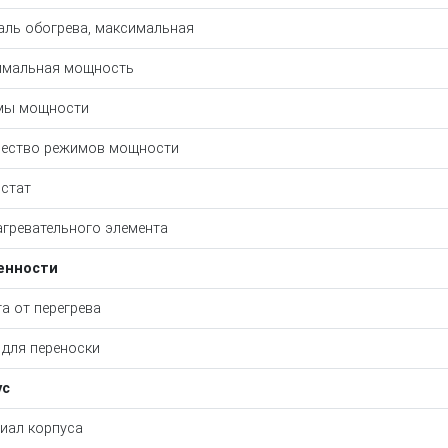
ль обогрева, максимальная
имальная мощность
мы мощности
ество режимов мощности
стат
агревательного элемента
енности
а от перегрева
 для переноски
ус
иал корпуса