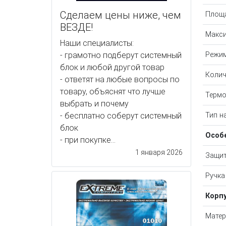
Сделаем цены ниже, чем
Площа
ВЕЗДЕ!
Макс
Наши специалисты:
- грамотно подберут системный
Режи
блок и любой другой товар
Колич
- ответят на любые вопросы по
товару, объяснят что лучше
Термо
выбрать и почему
- бесплатно соберут системный
Тип н
блок
Особ
- при покупке...
1 января 2026
Защит
Ручка
Корп
Матер