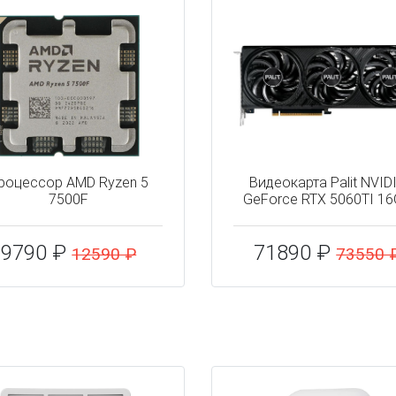
роцессор AMD Ryzen 5
Видеокарта Palit NVID
7500F
GeForce RTX 5060TI 1
9790 ₽
71890 ₽
12590 ₽
73550 