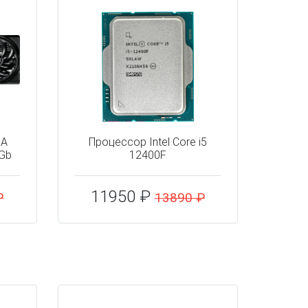
IA
Процессор Intel Core i5
6Gb
12400F
11950 ₽
₽
13890 ₽