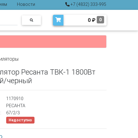
иям
Новости
+7 (4832) 333-995
0
₽
0
иляторы
лятор Ресанта ТВК-1 1800Вт
й/черный
1170910
РЕСАНТА
:
67/2/3
Недоступно