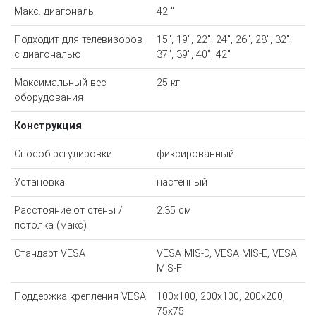
Макс. диагональ
42 "
Подходит для телевизоров
15", 19", 22", 24", 26", 28", 32",
c диагональю
37", 39", 40", 42"
Максимальный вес
25 кг
оборудования
Конструкция
Способ регулировки
фиксированный
Установка
настенный
Расстояние от стены /
2.35 см
потолка (макс)
Стандарт VESA
VESA MIS-D, VESA MIS-E, VESA
MIS-F
Поддержка крепления VESA
100x100, 200x100, 200x200,
75x75