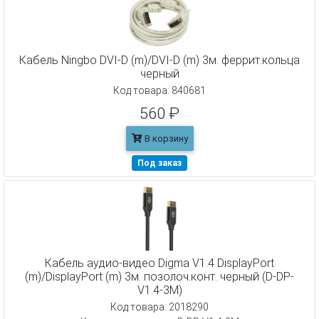
Кабель Ningbo DVI-D (m)/DVI-D (m) 3м. феррит.кольца
черный
Код товара: 840681
560 ₽
В корзину
Под заказ
Кабель аудио-видео Digma V1.4 DisplayPort
(m)/DisplayPort (m) 3м. позолоч.конт. черный (D-DP-
V1.4-3M)
Код товара: 2018290