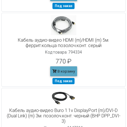
Под заказ
Кабель аудио-видео HDMI (m)/HDMI (m) 5м.
феррит.кольца позолоч.конт. серый
Код товара: 794334
770 ₽
В корзину
Под заказ
Кабель аудио-видео Buro 1.1v DisplayPort (m)/DVI-D
(Dual Link) (m) 3м. позолоч.конт. черный (BHP DPP_DVI-
3)