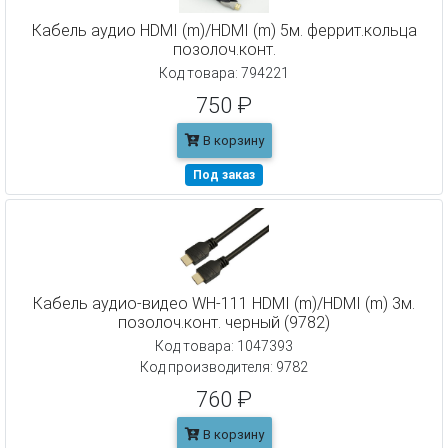
Кабель аудио HDMI (m)/HDMI (m) 5м. феррит.кольца
позолоч.конт.
Код товара: 794221
750 ₽
В корзину
Под заказ
Кабель аудио-видео WH-111 HDMI (m)/HDMI (m) 3м.
позолоч.конт. черный (9782)
Код товара: 1047393
Код производителя: 9782
760 ₽
В корзину