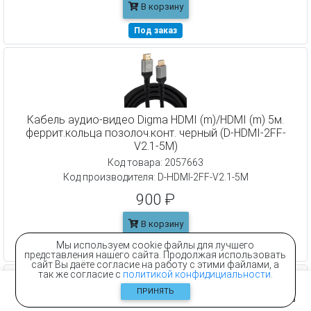
В корзину
Под заказ
Кабель аудио-видео Digma HDMI (m)/HDMI (m) 5м.
феррит.кольца позолоч.конт. черный (D-HDMI-2FF-
V2.1-5M)
Код товара: 2057663
Код производителя: D-HDMI-2FF-V2.1-5M
900 ₽
В корзину
Мы используем cookie файлы для лучшего
Под заказ
представления нашего сайта. Продолжая использовать
сайт Вы даёте согласие на работу с этими файлами, а
так же согласие с
политикой конфидициальности
.
ПРИНЯТЬ
Главная
Контакты
Каталог
Корзина