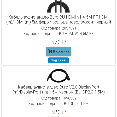
Кабель аудио-видео Buro BU-HDMI-v1.4-5M-FF HDMI
(m)/HDMI (m) 5м. феррит.кольца позолоч.конт. черный
Код товара: 2057591
Код производителя: BU-HDMI-V1.4-5M-FF
570 ₽
В корзину
Под заказ
Кабель аудио-видео Buro V2.0 DisplayPort
(m)/DisplayPort (m) 1.5м. черный (BU-DP2.0-1.5M)
Код товара: 1996502
Код производителя: BU-DP2.0-1.5M
580 ₽