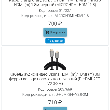
Кабель аудио-видео Buro HDMI 1.4 HDMI (m)/Micro
HDMI (m) 1.8м. черный (MICROHDMI-HDMI-1.8)
Код товара: 817227
Код производителя: MICROHDMI-HDMI-1.8
700 ₽
В корзину
Под заказ
Кабель аудио-видео Digma HDMI (m)/HDMI (m) 3м.
феррит.кольца позолоч.конт. черный (D-HDMI-2FF-
V2.0-3M)
Код товара: 2057669
Код производителя: D-HDMI-2FF-V2.0-3M
710 ₽