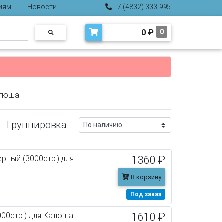
иям
Новости
+7 (4832) 333-995
0
₽
0
атюша
Группировка
рный (3000стр.) для
1360 ₽
В корзину
Под заказ
00стр.) для Катюша
1610 ₽