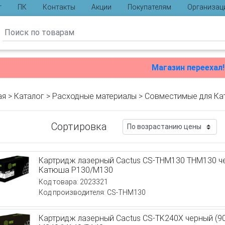
г
ПК
Контакты
Акции
Покупателям
Организац
ы
Магазин переехал!
ая
>
Каталог
>
Расходные материалы
>
Совместимые для К
Сортировка
Картридж лазерный Cactus CS-THM130 THM130 че
Катюша P130/M130
Код товара: 2023321
Код производителя: CS-THM130
Картридж лазерный Cactus CS-TK240X черный (90