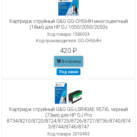
Картридж струйный G&G GG-CH564H многоцветный
(18мл) для HP DJ 1050/2050/2050s
Код товара: 1586924
Код производителя: GG-CH564H
420 ₽
В корзину
Под заказ
Картридж струйный G&G GG-L0R40AE 957XL черный
(73мл) для HP OJ Pro
8734/8210/8720/8724/8725/8726/8727/8736/8740/874
3/8744/8746/8747
Код товара: 2010493