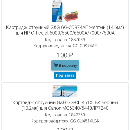
Картридж струйный G&G GG-CD974AE желтый (14.6мл)
для HP Officejet 6000/6500/6500A/7000/7500A
Код товара: 1887039
Код производителя: GG-CD974AE
100 ₽
В корзину
Под заказ
Картридж струйный G&G GG-CLI451XLBK черный
(10.2мл) для Canon MG6340/5440/IP7240
Код товара: 1842750
Код производителя: GG-CLI451XLBK