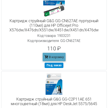
Картридж струйный G&G GG-CN627AE пурпурный
(110мл) для HP Officejet Pro
X576dw/X476dn/X551dw/X451dw/X451dn/X476dw
Код товара: 1903231
Код производителя: GG-CN627AE
110 ₽
В корзину
Под заказ
Картридж струйный G&G GG-C2P11AE 651
многоцветный (18мл) для HP DeskJet 5575/5645