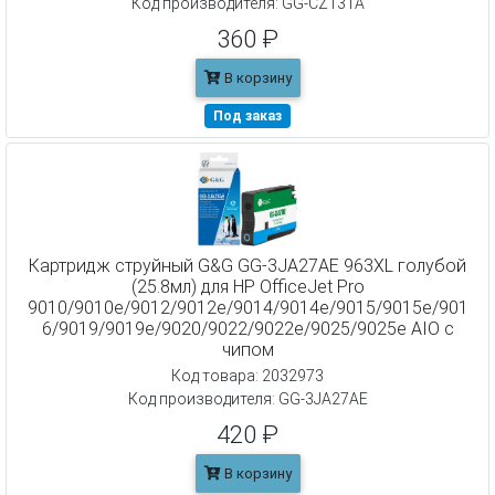
Код производителя: GG-CZ131A
360 ₽
В корзину
Под заказ
Картридж струйный G&G GG-3JA27AE 963XL голубой
(25.8мл) для HP OfficeJet Pro
9010/9010e/9012/9012e/9014/9014e/9015/9015e/901
6/9019/9019e/9020/9022/9022e/9025/9025e AIO с
чипом
Код товара: 2032973
Код производителя: GG-3JA27AE
420 ₽
В корзину