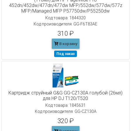
452dn/452dw/477dn/477dw MFP/552dw/577dw/577z
MFP/Managed MFP P57750dw/P55250dw
Код товара: 1844320
Код производителя: GG-F6T83AE
310 ₽
В корзину
Под заказ
Картридж струйный G&G GG-CZ130A голубой (26мл)
для HP DJ T120/T520
Код товара: 1845631
Код производителя: GG-CZ130A
320 ₽