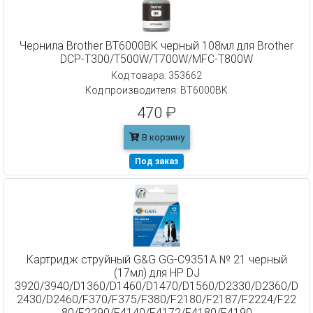
Чернила Brother BT6000BK черный 108мл для Brother
DCP-T300/T500W/T700W/MFC-T800W
Код товара: 353662
Код производителя: BT6000BK
470 ₽
В корзину
Под заказ
Картридж струйный G&G GG-C9351A № 21 черный
(17мл) для HP DJ
3920/3940/D1360/D1460/D1470/D1560/D2330/D2360/D
2430/D2460/F370/F375/F380/F2180/F2187/F2224/F22
80/F2290/F4140/F4172/F4180/F4190