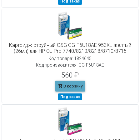
Под заказ
Картридж струйный G&G GG-F6U18AE 953XL желтый
(26мл) для HP OJ Pro 7740/8210/8218/8710/8715
Код товара: 1824645
Код производителя: GG-F6U18AE
560 ₽
В корзину
Под заказ