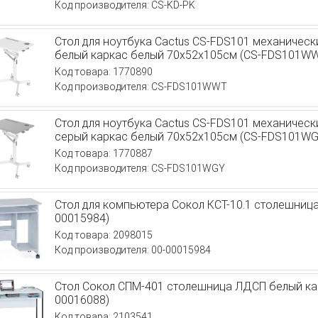
Код производителя: CS-KD-PK
Стол для ноутбука Cactus CS-FDS101 механиче
белый каркас белый 70x52x105см (CS-FDS101W
Код товара: 1770890
Код производителя: CS-FDS101WWT
Стол для ноутбука Cactus CS-FDS101 механиче
серый каркас белый 70x52x105см (CS-FDS101WG
Код товара: 1770887
Код производителя: CS-FDS101WGY
Стол для компьютера Сокол КСТ-10.1 столешница
00015984)
Код товара: 2098015
Код производителя: 00-00015984
Стол Сокол СПМ-401 столешница ЛДСП белый кар
00016088)
Код товара: 2103541