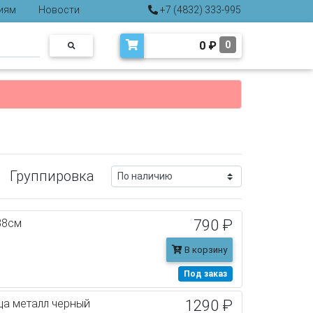
иям
Новости
+7 (4832) 333-995
0
₽
0
Группировка
38см
790 ₽
В корзину
Под заказ
ца металл черный
1290 ₽