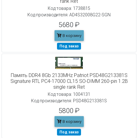
rank Ret
Код товара: 1738815
Код производителя: AD4S32008G22-SGN
5680 ₽
В корзину
Под заказ
Память DDR4 8Gb 2133MHz Patriot PSD48G213381S
Signature RTL PC4-17000 CL15 SO-DIMM 260-pin 1.2В
single rank Ret
Код товара: 1004131
Код производителя: PSD48G213381S
5800 ₽
В корзину
Под заказ