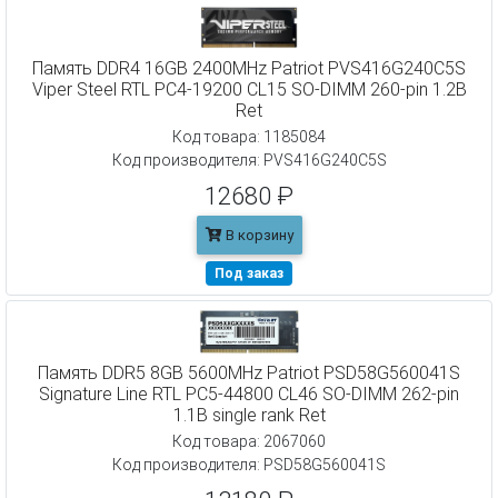
Память DDR4 16GB 2400MHz Patriot PVS416G240C5S
Viper Steel RTL PC4-19200 CL15 SO-DIMM 260-pin 1.2В
Ret
Код товара: 1185084
Код производителя: PVS416G240C5S
12680 ₽
В корзину
Под заказ
Память DDR5 8GB 5600MHz Patriot PSD58G560041S
Signature Line RTL PC5-44800 CL46 SO-DIMM 262-pin
1.1В single rank Ret
Код товара: 2067060
Код производителя: PSD58G560041S