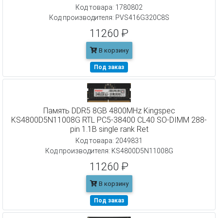
Код товара: 1780802
Код производителя: PVS416G320C8S
11260 ₽
В корзину
Под заказ
Память DDR5 8GB 4800MHz Kingspec
KS4800D5N11008G RTL PC5-38400 CL40 SO-DIMM 288-
pin 1.1В single rank Ret
Код товара: 2049831
Код производителя: KS4800D5N11008G
11260 ₽
В корзину
Под заказ