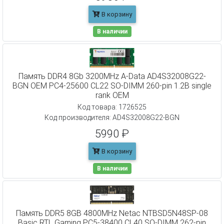
В корзину
В наличии
Память DDR4 8Gb 3200MHz A-Data AD4S32008G22-
BGN OEM PC4-25600 CL22 SO-DIMM 260-pin 1.2В single
rank OEM
Код товара: 1726525
Код производителя: AD4S32008G22-BGN
5990 ₽
В корзину
В наличии
Память DDR5 8GB 4800MHz Netac NTBSD5N48SP-08
Basic RTL Gaming PC5-38400 CL40 SO-DIMM 262-pin