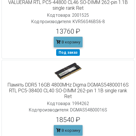
VALUERAM RTL PC5-44800 CL46 SO-DIMM 262-pin 1.1В
single rank Ret
Код товара: 2001525
Код производителя: KVR56S46BS6-8
13760 ₽
В корзину
Под заказ
Память DDR5 16GB 4800MHz Digma DGMAS54800016S
RTL PC5-38400 CL40 SO-DIMM 262-pin 1.1В single rank
Ret
Код товара: 1994262
Код производителя: DGMAS54800016S
18540 ₽
В корзину