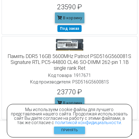
23590 ₽
В корзину
Под заказ
Память DDR5 16GB 5600MHz Patriot PSD516G560081S
Signature RTL PC5-44800 CL46 SO-DIMM 262-pin 1.1В
single rank Ret
Код товара: 1917671
Код производителя: PSD516G560081S
23770 ₽
В корзину
Мы используем cookie файлы для лучшего
представления нашего сайта. Продолжая использовать
Под заказ
сайт Вы даёте согласие на работу с этими файлами, а
так же согласие с
политикой конфидициальности
.
ПРИНЯТЬ
Previous
Next
«
1
2
»
Главная
Контакты
Каталог
Корзина