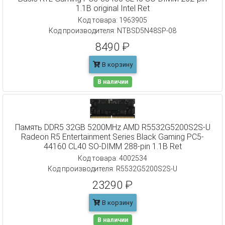
1.1В original Intel Ret
Код товара: 1963905
Код производителя: NTBSD5N48SP-08
8490 ₽
В корзину
В наличии
Память DDR5 32GB 5200MHz AMD R5532G5200S2S-U
Radeon R5 Entertainment Series Black Gaming PC5-
44160 CL40 SO-DIMM 288-pin 1.1В Ret
Код товара: 4002534
Код производителя: R5532G5200S2S-U
23290 ₽
В корзину
В наличии