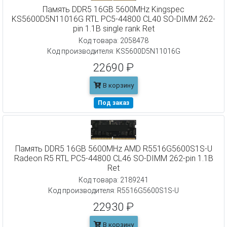
Память DDR5 16GB 5600MHz Kingspec
KS5600D5N11016G RTL PC5-44800 CL40 SO-DIMM 262-
pin 1.1В single rank Ret
Код товара: 2058478
Код производителя: KS5600D5N11016G
22690 ₽
В корзину
Под заказ
Память DDR5 16GB 5600MHz AMD R5516G5600S1S-U
Radeon R5 RTL PC5-44800 CL46 SO-DIMM 262-pin 1.1В
Ret
Код товара: 2189241
Код производителя: R5516G5600S1S-U
22930 ₽
В корзину