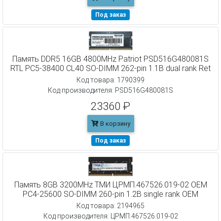
Под заказ
Память DDR5 16GB 4800MHz Patriot PSD516G480081S
RTL PC5-38400 CL40 SO-DIMM 262-pin 1.1В dual rank Ret
Код товара: 1790399
Код производителя: PSD516G480081S
23360 ₽
В корзину
Под заказ
Память 8GB 3200MHz ТМИ ЦРМП.467526.019-02 OEM
PC4-25600 SO-DIMM 260-pin 1.2В single rank OEM
Код товара: 2194965
Код производителя: ЦРМП.467526.019-02