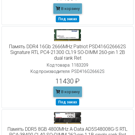
В корзину
Под заказ
Память DDR4 16Gb 2666MHz Patriot PSD416G26662S
Signature RTL PC4-21300 CL19 SO-DIMM 260-pin 1.2В
dual rank Ret
Код товара: 1183209
Код производителя: PSD416G26662S
11430 ₽
В корзину
Под заказ
Память DDR5 8GB 4800MHz A-Data AD5S48008G-S RTL
PC4-38400 CL40 SO-DIMM 262-pin 1.1В single rank Ret