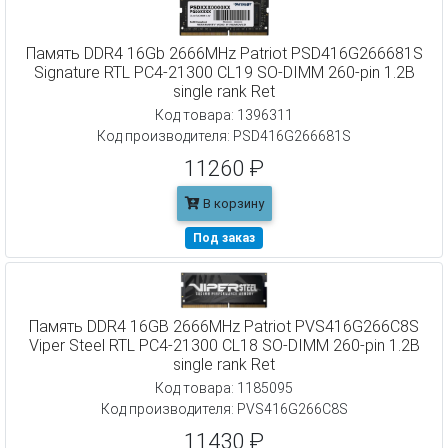
Память DDR4 16Gb 2666MHz Patriot PSD416G266681S
Signature RTL PC4-21300 CL19 SO-DIMM 260-pin 1.2В
single rank Ret
Код товара: 1396311
Код производителя: PSD416G266681S
11260 ₽
В корзину
Под заказ
Память DDR4 16GB 2666MHz Patriot PVS416G266C8S
Viper Steel RTL PC4-21300 CL18 SO-DIMM 260-pin 1.2В
single rank Ret
Код товара: 1185095
Код производителя: PVS416G266C8S
11430 ₽