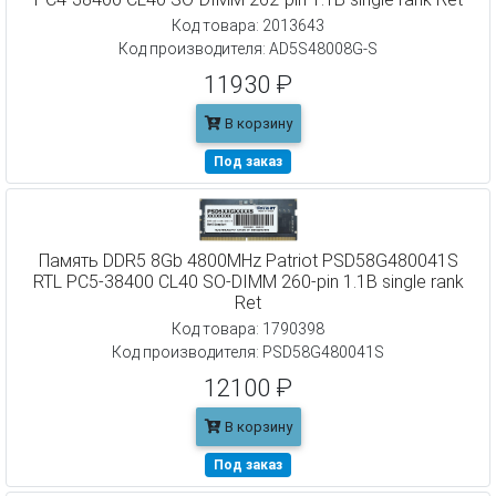
Код товара: 2013643
Код производителя: AD5S48008G-S
11930 ₽
В корзину
Под заказ
Память DDR5 8Gb 4800MHz Patriot PSD58G480041S
RTL PC5-38400 CL40 SO-DIMM 260-pin 1.1В single rank
Ret
Код товара: 1790398
Код производителя: PSD58G480041S
12100 ₽
В корзину
Под заказ