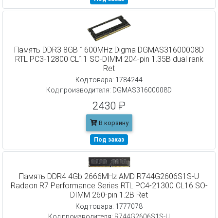
Память DDR3 8GB 1600MHz Digma DGMAS31600008D
RTL PC3-12800 CL11 SO-DIMM 204-pin 1.35В dual rank
Ret
Код товара: 1784244
Код производителя: DGMAS31600008D
2430 ₽
В корзину
Под заказ
Память DDR4 4Gb 2666MHz AMD R744G2606S1S-U
Radeon R7 Performance Series RTL PC4-21300 CL16 SO-
DIMM 260-pin 1.2В Ret
Код товара: 1777078
Код производителя: R744G2606S1S-U