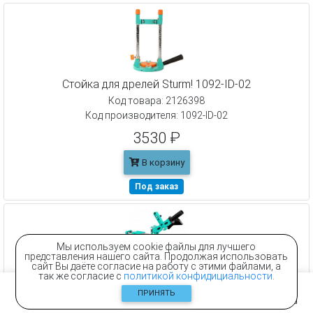
Стойка для дрелей Sturm! 1092-ID-02
Код товара: 2126398
Код производителя: 1092-ID-02
3530 ₽
В корзину
Под заказ
Мы используем cookie файлы для лучшего
представления нашего сайта. Продолжая использовать
Стойка для углошлифовальных машин Sturm! 1094-
сайт Вы даёте согласие на работу с этими файлами, а
так же согласие с
политикой конфидициальности
.
AG-125
ПРИНЯТЬ
Код товара: 1781164
Главная
Контакты
Каталог
Корзина
Код производителя: 1094-AG-125