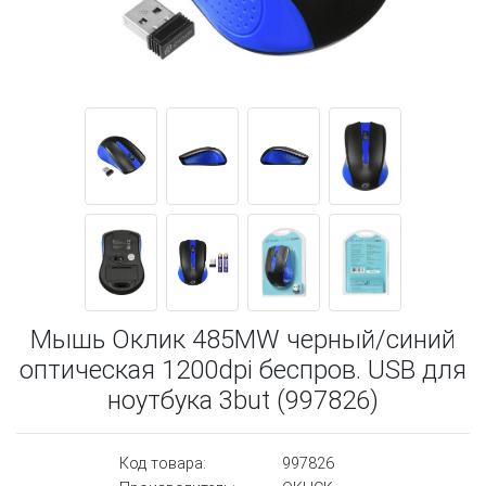
Мышь Оклик 485MW черный/синий
оптическая 1200dpi беспров. USB для
ноутбука 3but (997826)
Код товара:
997826