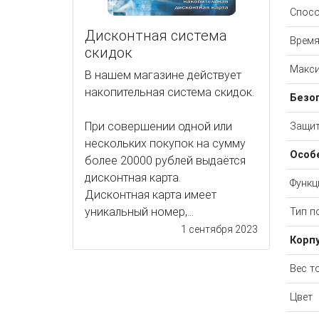
Спосо
Дисконтная система
Время
скидок
Макси
В нашем магазине действует
накопительная система скидок.
Безо
При совершении одной или
Защит
нескольких покупок на сумму
Особ
более 20000 рублей выдаётся
дисконтная карта.
Функц
Дисконтная карта имеет
уникальный номер,...
Тип п
1 сентября 2023
Корп
Вес т
Цвет