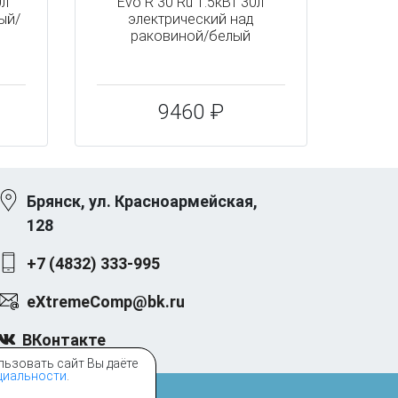
0л
Evo R 30 Ru 1.5кВт 30л
ый/
электрический над
раковиной/белый
9460 ₽
Брянск, ул. Красноармейская,
128
+7 (4832) 333-995
eXtremeComp@bk.ru
ВКонтакте
льзовать сайт Вы даёте
циальности
.