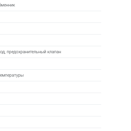
бменник
од, предохранительный клапан
температуры