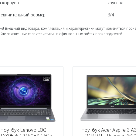
 корпуса
круглая
единительный размер
3/4
е! Внешний вид товара, комплектация и характеристики могут изменяться прои
йте заявленные характеристики на официальных сайтах производителей.
Ноутбук Lenovo LOQ
Ноутбук Acer Aspire 3 A
5IAX9E i5 12450HX 16Gb
24P-R1LL Ryzen 5 752