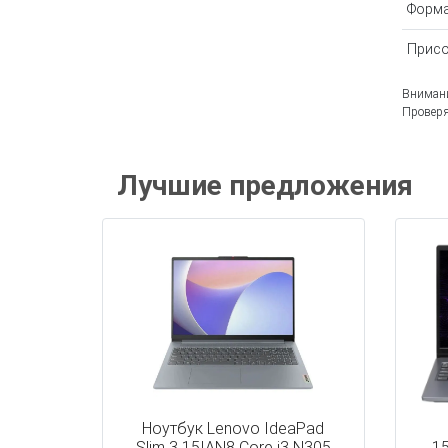
Форма
Присо
Внимани
Проверя
Лучшие предложения
Ноутбук Lenovo IdeaPad
Slim 3 15IAN8 Core i3 N305
1