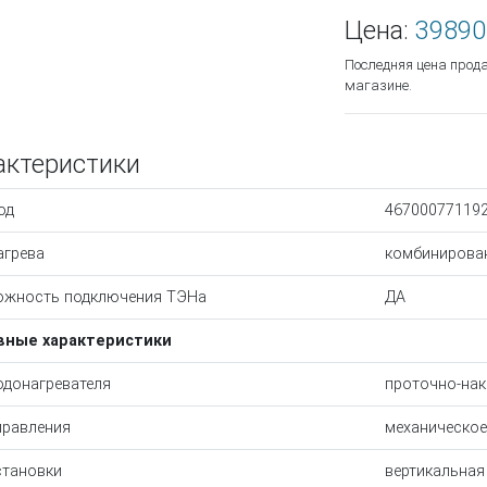
Цена:
39890
Последняя цена прод
магазине.
актеристики
од
46700077119
агрева
комбинирова
ожность подключения ТЭНа
ДА
вные характеристики
одонагревателя
проточно-на
правления
механическое
становки
вертикальная