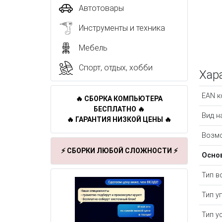
Автотовары
Инструменты и техника
Мебель
Спорт, отдых, хобби
Хар
EAN к
🔥 СБОРКА КОМПЬЮТЕРА
БЕСПЛАТНО 🔥
Вид н
🔥 ГАРАНТИЯ НИЗКОЙ ЦЕНЫ 🔥
Возм
⚡ СБОРКИ ЛЮБОЙ СЛОЖНОСТИ ⚡
Осно
Тип в
Тип у
Тип у