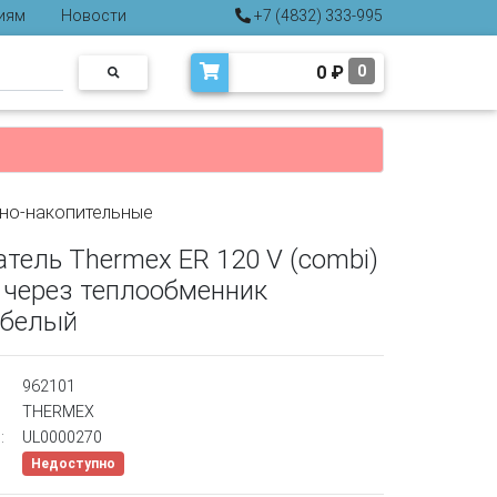
иям
Новости
+7 (4832) 333-995
0
₽
0
но-накопительные
тель Thermex ER 120 V (combi)
л через теплообменник
/белый
962101
THERMEX
:
UL0000270
Недоступно