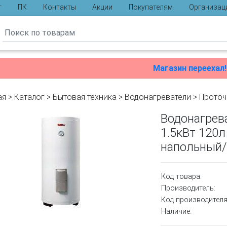
г
ПК
Контакты
Акции
Покупателям
Организац
ы
Магазин переехал!
ая
>
Каталог
>
Бытовая техника
>
Водонагреватели
>
Проточ
Водонагрева
1.5кВт 120
напольный
Код товара:
Производитель:
Код производителя
Наличие: