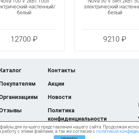
Nova 100 V 2кВт 100л
Nova 50 V Slim 2кВт 5
ектрический настенный/
электрический настенн
белый
белый
12700 ₽
9210 ₽
Каталог
Контакты
Покупателям
Акции
Организациям
Новости
Отзывы
Политика
конфиденциальности
файлы для лучшего представления нашего сайта. Продолжая испо
 работу с этими файлами, а так же согласие с
политикой конфиди
© eXtreme Computers, 2005-2026
ПРИНЯТЬ