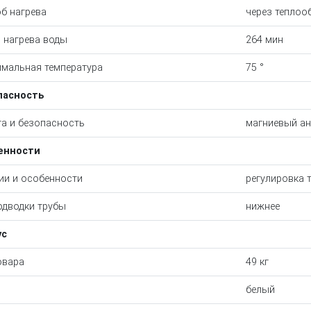
б нагрева
через теплоо
 нагрева воды
264 мин
мальная температура
75 °
пасность
а и безопасность
магниевый ан
енности
ии и особенности
регулировка 
одводки трубы
нижнее
ус
овара
49 кг
белый