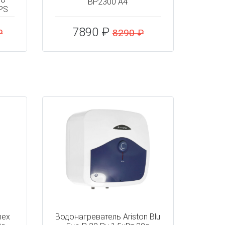
BP2300 A4
PS
7890 ₽
₽
8290 ₽
mex
Водонагреватель Ariston Blu