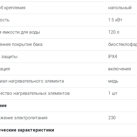
б крепления
напольный
ость
1.5 кВт
 емкости для воды
120 л
еннее покрытие бака
биостеклофа
 защиты
IPX4
ация
включения
иал нагревательного элемента
медь
ество нагревательных элементов
1 шт
ние
жение электропитания
230
ические характеристики