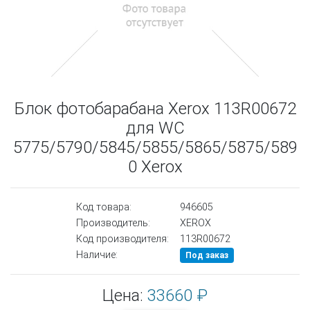
Блок фотобарабана Xerox 113R00672
для WC
5775/5790/5845/5855/5865/5875/589
0 Xerox
Код товара:
946605
Производитель:
XEROX
Код производителя:
113R00672
Наличие:
Под заказ
Цена:
33660 ₽