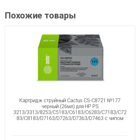
Похожие товары
Картридж струйный Cactus CS-C8721 №177
черный (26мл) для HP PS
3213/3313/8253/C5183/C6183/C6283/C7183/C72
83/C8183/D7163/D7263/D7363/D7463 с чипом