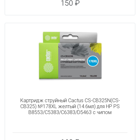
150 ₽
Картридж струйный Cactus CS-CB325N(CS-
CB325) №178XL желтый (14.6мл) для HP PS
B8553/C5383/C6383/D5463 с чипом