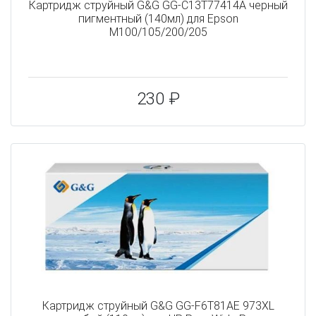
Картридж струйный G&G GG-C13T77414A черный
пигментный (140мл) для Epson
M100/105/200/205
230 ₽
Картридж струйный G&G GG-F6T81AE 973XL