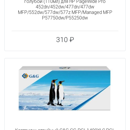
голубой (110мл) для HP PageWide Pro
452dn/452dw/477dn/477dw
MFP/552dw/577dw/577z MFP/Managed MFP
P57750dw/P55250dw
310 ₽