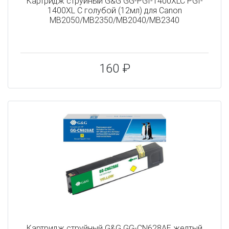
Картридж струйный G&G GG-PGI-1400XLC PGI-
1400XL C голубой (12мл) для Canon
MB2050/MB2350/MB2040/MB2340
160 ₽
Картридж струйный G&G GG-CN628AE желтый