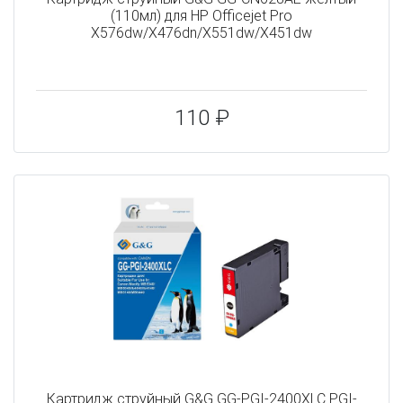
(110мл) для HP Officejet Pro
X576dw/X476dn/X551dw/X451dw
110 ₽
Картридж струйный G&G GG-PGI-2400XLC PGI-