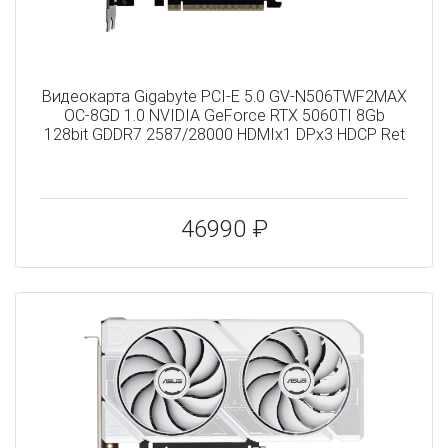
Видеокарта Gigabyte PCI-E 5.0 GV-N506TWF2MAX
OC-8GD 1.0 NVIDIA GeForce RTX 5060TI 8Gb
128bit GDDR7 2587/28000 HDMIx1 DPx3 HDCP Ret
46990 ₽