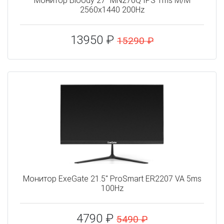
Монитор Bloody 27" MN270Q IPS 1ms M/M
2560x1440 200Hz
13950 ₽
15290 ₽
Монитор ExeGate 21.5" ProSmart ER2207 VA 5ms
100Hz
4790 ₽
5490 ₽