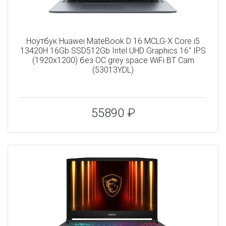
Ноутбук Huawei MateBook D 16 MCLG-X Core i5
13420H 16Gb SSD512Gb Intel UHD Graphics 16" IPS
(1920x1200) без ОС grey space WiFi BT Cam
(53013YDL)
55890 ₽