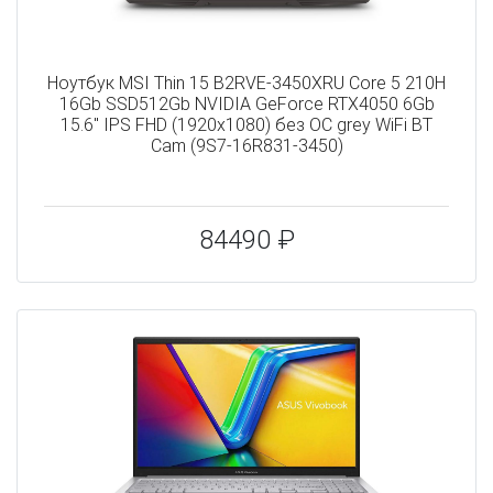
Ноутбук MSI Thin 15 B2RVE-3450XRU Core 5 210H
16Gb SSD512Gb NVIDIA GeForce RTX4050 6Gb
15.6" IPS FHD (1920x1080) без ОС grey WiFi BT
Cam (9S7-16R831-3450)
84490 ₽