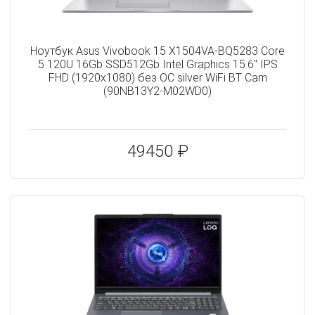
Ноутбук Asus Vivobook 15 X1504VA-BQ5283 Core
5 120U 16Gb SSD512Gb Intel Graphics 15.6" IPS
FHD (1920x1080) без ОС silver WiFi BT Cam
(90NB13Y2-M02WD0)
49450 ₽