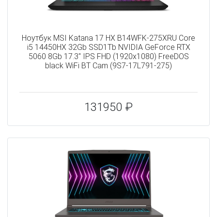
Ноутбук MSI Katana 17 HX B14WFK-275XRU Core
i5 14450HX 32Gb SSD1Tb NVIDIA GeForce RTX
5060 8Gb 17.3" IPS FHD (1920x1080) FreeDOS
black WiFi BT Cam (9S7-17L791-275)
131950 ₽