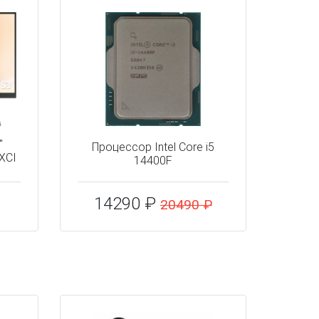
"
Процессор Intel Core i5
XCI
14400F
14290 ₽
20490 ₽