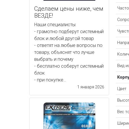
Сделаем цены ниже, чем
Часто
ВЕЗДЕ!
Сопро
Наши специалисты:
- грамотно подберут системный
Чувст
блок и любой другой товар
Напра
- ответят на любые вопросы по
товару, объяснят что лучше
Колич
выбрать и почему
- бесплатно соберут системный
Вид и
блок
Корп
- при покупке...
1 января 2026
Цвет
Высот
Вес т
Ширин