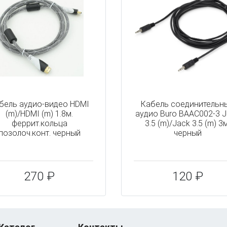
бель аудио-видео HDMI
Кабель соединительн
(m)/HDMI (m) 1.8м.
аудио Buro BAAC002-3 
феррит.кольца
3.5 (m)/Jack 3.5 (m) 3м
позолоч.конт. черный
черный
270 ₽
120 ₽