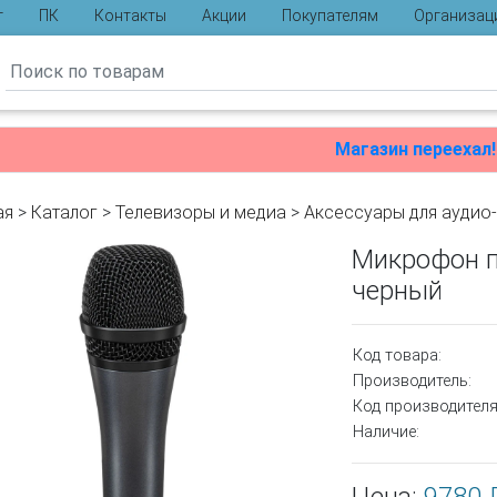
г
ПК
Контакты
Акции
Покупателям
Организац
ы
Магазин переехал!
ая
>
Каталог
>
Телевизоры и медиа
>
Аксессуары для аудио
Микрофон п
черный
Код товара:
Производитель:
Код производителя
Наличие: