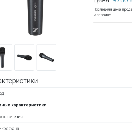
Цена:
9780 
Последняя цена прод
магазине.
актеристики
од
вные характеристики
одключения
икрофона