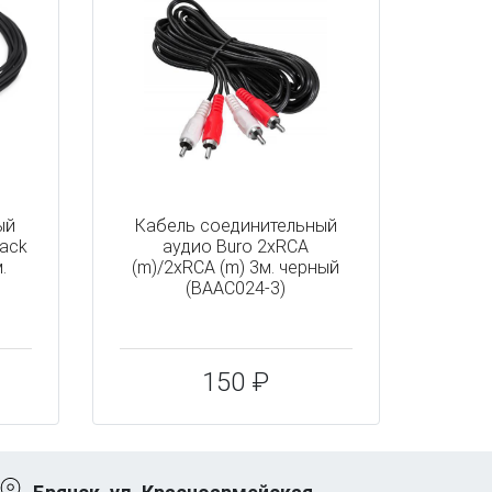
ый
Кабель соединительный
Jack
аудио Buro 2хRCA
.
(m)/2хRCA (m) 3м. черный
(BAAC024-3)
150 ₽