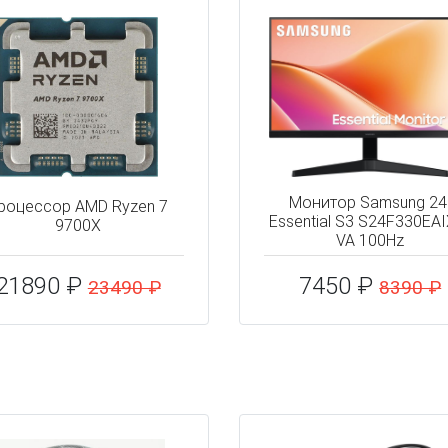
Монитор Samsung 24
роцессор AMD Ryzen 7
Essential S3 S24F330EAI
9700X
VA 100Hz
21890 ₽
7450 ₽
23490 ₽
8390 ₽