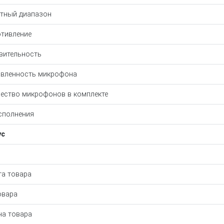
тный диапазон
тивление
вительность
вленность микрофона
ество микрофонов в комплекте
сполнения
ус
а товара
овара
а товара