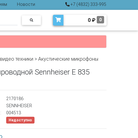
иям
Новости
+7 (4832) 333-995
0
₽
0
-видео техники
>
Акустические микрофоны
роводной Sennheiser E 835
2170186
SENNHEISER
:
004513
Недоступно