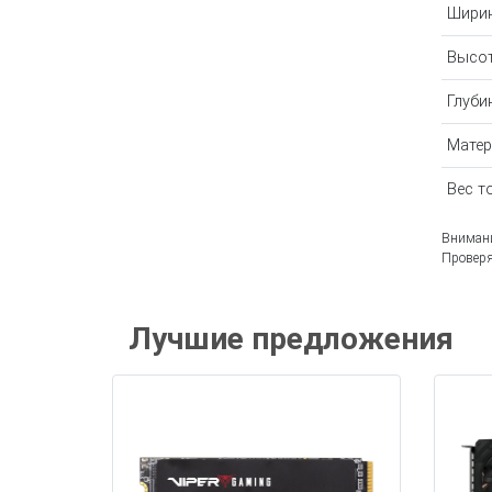
Ширин
Высот
Глуби
Матер
Вес т
Внимани
Проверя
Лучшие предложения