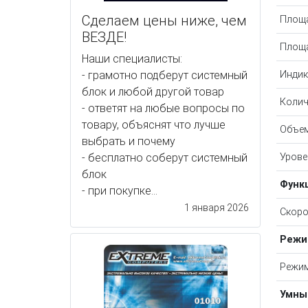
Сделаем цены ниже, чем
Площ
ВЕЗДЕ!
Площа
Наши специалисты:
- грамотно подберут системный
Индик
блок и любой другой товар
Колич
- ответят на любые вопросы по
товару, объяснят что лучше
Объем
выбрать и почему
- бесплатно соберут системный
Урове
блок
Функ
- при покупке...
1 января 2026
Скоро
Реж
Режи
Умны