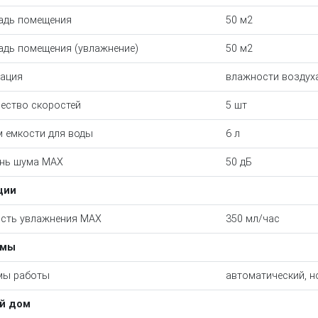
адь помещения
50 м2
дь помещения (увлажнение)
50 м2
ация
влажности воздуха
ество скоростей
5 шт
 емкости для воды
6 л
нь шума MAX
50 дБ
ции
сть увлажнения MAX
350 мл/час
имы
мы работы
автоматический, н
й дом