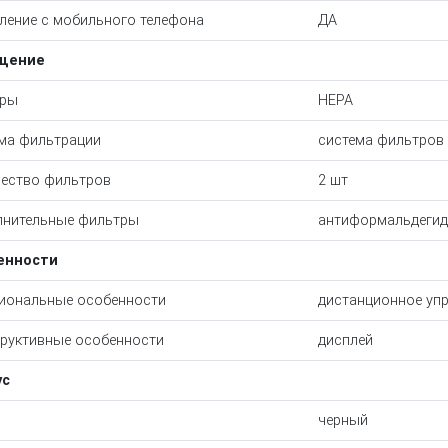
ление с мобильного телефона
ДА
щение
тры
HEPA
ма фильтрации
система фильтров
ество фильтров
2 шт
нительные фильтры
антиформальдегид
енности
иональные особенности
дистанционное упр
руктивные особенности
дисплей
ус
черный