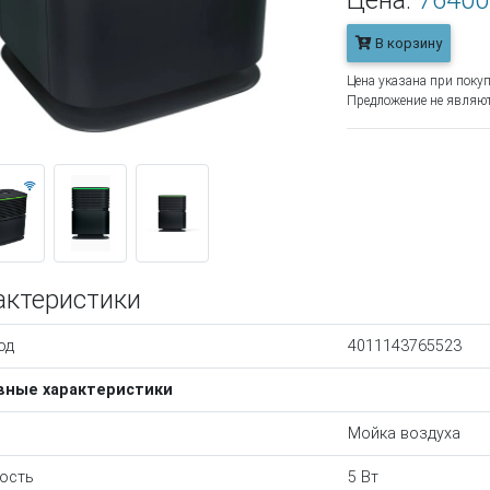
Цена:
76400
В корзину
Цена указана при покуп
Предложение не являют
актеристики
од
4011143765523
вные характеристики
Мойка воздуха
ость
5 Вт