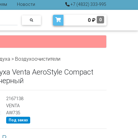
иям
Новости
+7 (4832) 333-995
0
₽
0
духа
>
Воздухоочистители
ха Venta AeroStyle Compact
черный
2167138
VENTA
:
AW735
Под заказ