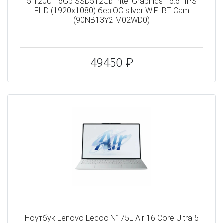
5 120U 16Gb SSD512Gb Intel Graphics 15.6" IPS
FHD (1920x1080) без ОС silver WiFi BT Cam
(90NB13Y2-M02WD0)
49450 ₽
Ноутбук Lenovo Lecoo N175L Air 16 Core Ultra 5