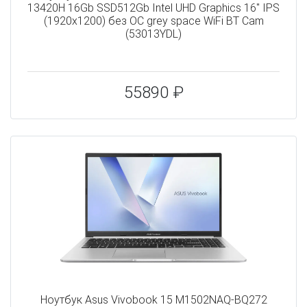
13420H 16Gb SSD512Gb Intel UHD Graphics 16" IPS
(1920x1200) без ОС grey space WiFi BT Cam
(53013YDL)
55890 ₽
Ноутбук Asus Vivobook 15 M1502NAQ-BQ272