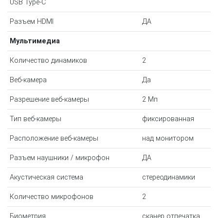
USB Type-C
Разъем HDMI
ДА
Мультимедиа
Количество динамиков
2
Веб-камера
Да
Разрешение веб-камеры
2 Мп
Тип веб-камеры
фиксированная
Расположение веб-камеры
над монитором
Разъем наушники / микрофон
ДА
Акустическая система
стереодинамики
Количество микрофонов
2
Биометрия
сканер отпечатка