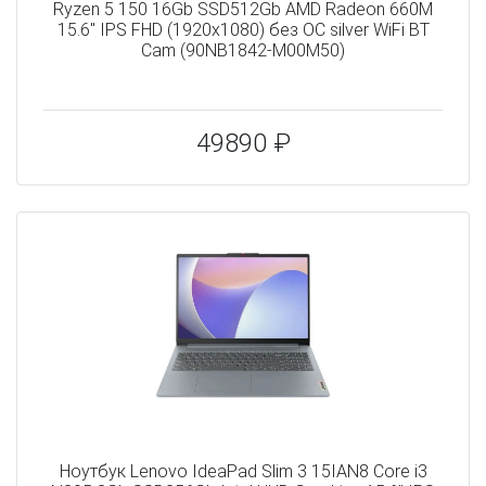
Ryzen 5 150 16Gb SSD512Gb AMD Radeon 660M
15.6" IPS FHD (1920x1080) без ОС silver WiFi BT
Cam (90NB1842-M00M50)
49890 ₽
Ноутбук Lenovo IdeaPad Slim 3 15IAN8 Core i3