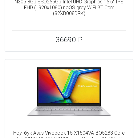
N305 8Gb SSD256Gb Intel UHD Graphics 15.6" IPS
FHD (1920x1080) noOS grey WiFi BT Cam
(82XB008DRK)
36690 ₽
Ноутбук Asus Vivobook 15 X1504VA-BQ5283 Core