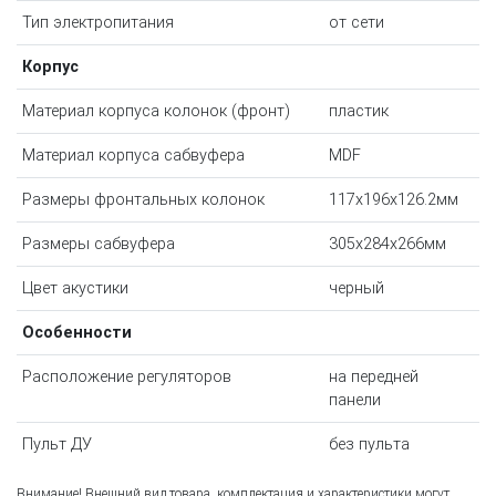
Тип электропитания
от сети
Корпус
Материал корпуса колонок (фронт)
пластик
Материал корпуса сабвуфера
MDF
Размеры фронтальных колонок
117x196x126.2мм
Размеры сабвуфера
305x284x266мм
Цвет акустики
черный
Особенности
Расположение регуляторов
на передней
панели
Пульт ДУ
без пульта
Внимание! Внешний вид товара, комплектация и характеристики могут