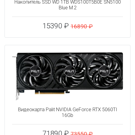
Накопитель SSD WD 1TB WDS100T5B0E SN5100
Blue M.2
15390 ₽
16890 ₽
Видеокарта Palit NVIDIA GeForce RTX 5060TI
16Gb
71890 ₽
73550 ₽