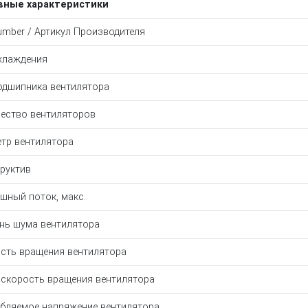
вные характеристики
umber / Артикул Производителя
хлаждения
одшипника вентилятора
ество вентиляторов
тр вентилятора
руктив
шный поток, макс.
нь шума вентилятора
сть вращения вентилятора
 скорость вращения вентилятора
бляемое напряжение вентилятора