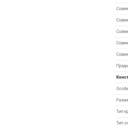
Совме
Совме
Совме
Совме
Совме
Предн
Конс
Особе
Разме
Тип к
Тип о