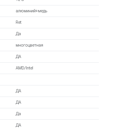
алюминий+медь
Ret
Да
многоцветная
ДА
AMD/Intel
ДА
ДА
Да
ДА