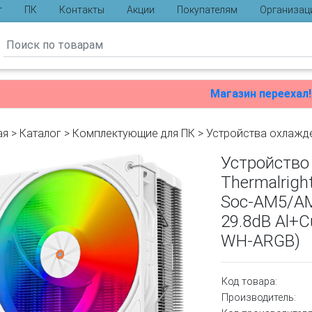
г
ПК
Контакты
Акции
Покупателям
Организац
ы
Магазин переехал!
ая
>
Каталог
>
Комплектующие для ПК
>
Устройства охлажд
Устройство
Thermalright
Soc-AM5/AM
29.8dB Al+C
WH-ARGB)
Код товара:
Производитель: