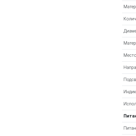
Матер
Колич
Диаме
Матер
Место
Напра
Подсв
Индик
Испол
Пита
Питан