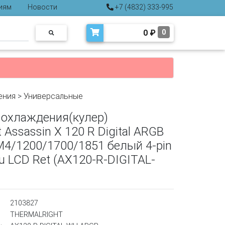
иям
Новости
+7 (4832) 333-995
0
₽
0
ения
>
Универсальные
 охлаждения(кулер)
 Assassin X 120 R Digital ARGB
4/1200/1700/1851 белый 4-pin
u LCD Ret (AX120-R-DIGITAL-
2103827
THERMALRIGHT