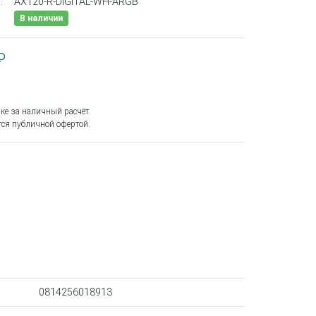
:
AX120-R-DIGITAL-WH-ARGB
В наличии
₽
ке за наличный расчёт.
ся публичной офертой.
0814256018913