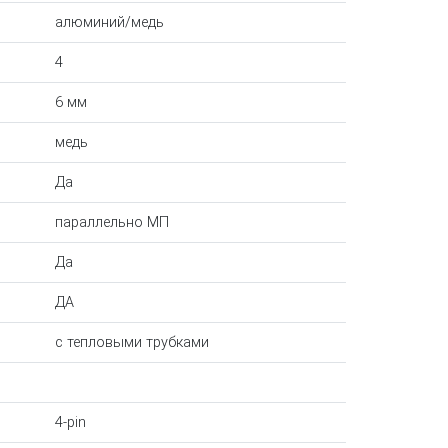
алюминий/медь
4
6 мм
медь
Да
параллельно МП
Да
ДА
с тепловыми трубками
4-pin