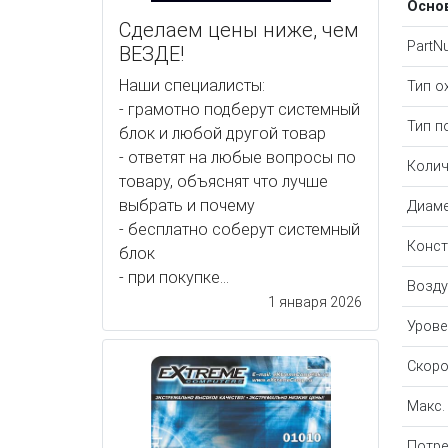
Осно
Сделаем цены ниже, чем
PartN
ВЕЗДЕ!
Наши специалисты:
Тип о
- грамотно подберут системный
Тип п
блок и любой другой товар
- ответят на любые вопросы по
Колич
товару, объяснят что лучше
выбрать и почему
Диаме
- бесплатно соберут системный
Конст
блок
- при покупке...
Возду
1 января 2026
Урове
Скоро
Макс.
Потре