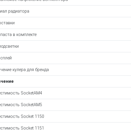
иал радиатора
оставки
паста в комплекте
подсветки
сплей
чение кулера для бренда
ачение
стимость SocketAM4
стимость SocketAM5
стимость Socket 1150
стимость Socket 1151