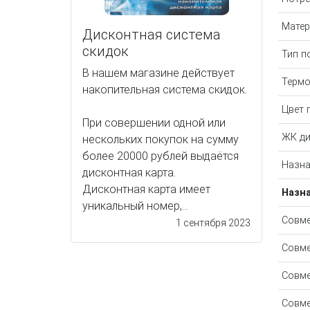
Матер
Дисконтная система
скидок
Тип п
В нашем магазине действует
Термо
накопительная система скидок.
Цвет 
При совершении одной или
ЖК ди
нескольких покупок на сумму
более 20000 рублей выдаётся
Назна
дисконтная карта.
Дисконтная карта имеет
Назн
уникальный номер,...
Совме
1 сентября 2023
Совме
Совме
Совме