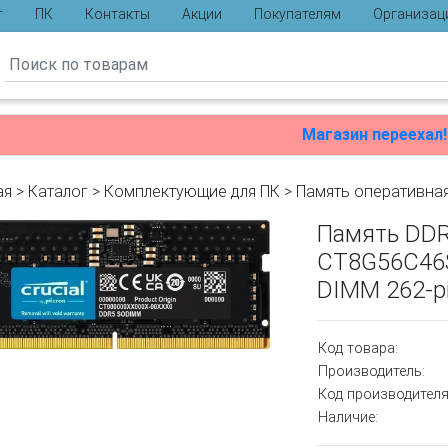
г
ПК
Контакты
Акции
Покупателям
Организац
ы
Магазин переехал!
ая
>
Каталог
>
Комплектующие для ПК
>
Память оперативна
Память DDR
CT8G56C46S
DIMM 262-pin
Код товара:
Производитель:
Код производителя
Наличие: