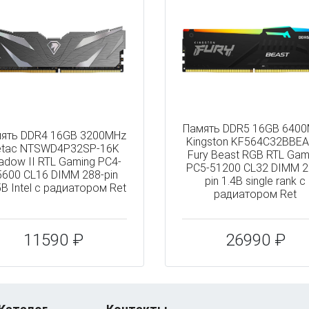
Память DDR5 16GB 640
ять DDR4 16GB 3200MHz
Kingston KF564C32BBEA
etac NTSWD4P32SP-16K
Fury Beast RGB RTL Gam
adow II RTL Gaming PC4-
PC5-51200 CL32 DIMM 2
5600 CL16 DIMM 288-pin
pin 1.4В single rank с
5В Intel с радиатором Ret
радиатором Ret
11590 ₽
26990 ₽