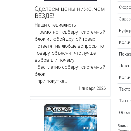
Скоро
Сделаем цены ниже, чем
ВЕЗДЕ!
Задер
Наши специалисты:
Буфер
- грамотно подберут системный
блок и любой другой товар
Колич
- ответят на любые вопросы по
товару, объяснят что лучше
Показ
выбрать и почему
Латен
- бесплатно соберут системный
блок
Колич
- при покупке...
1 января 2026
Такто
Тип п
Обозн
Внимани