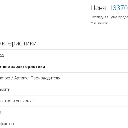
Цена:
13370
Последняя цена прод
магазине.
актеристики
од
вные характеристики
umber / Артикул Производителя
амяти
ество в упаковке
м
фактор