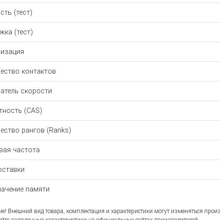
сть (тест)
жка (тест)
изация
ество контактов
атель скорости
тность (CAS)
ество рангов (Ranks)
вая частота
оставки
ачение памяти
е! Внешний вид товара, комплектация и характеристики могут изменяться прои