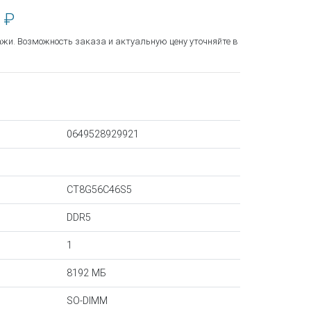
 ₽
ажи. Возможность заказа и актуальную цену уточняйте в
0649528929921
CT8G56C46S5
DDR5
1
8192 МБ
SO-DIMM