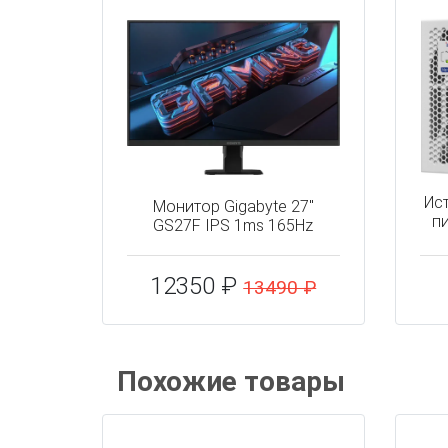
Ис
Монитор Gigabyte 27"
пи
GS27F IPS 1ms 165Hz
12350 ₽
13490 ₽
Похожие товары