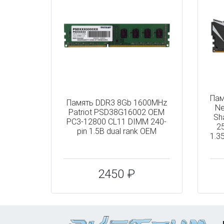
Пам
Память DDR3 8Gb 1600MHz
N
Patriot PSD38G16002 OEM
Sh
PC3-12800 CL11 DIMM 240-
2
pin 1.5В dual rank OEM
1.3
2450 ₽