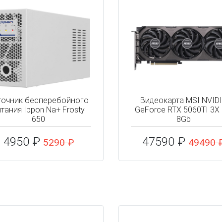
точник бесперебойного
Видеокарта MSI NVID
тания Ippon Na+ Frosty
GeForce RTX 5060TI 3X
650
8Gb
4950 ₽
47590 ₽
5290 ₽
49490 