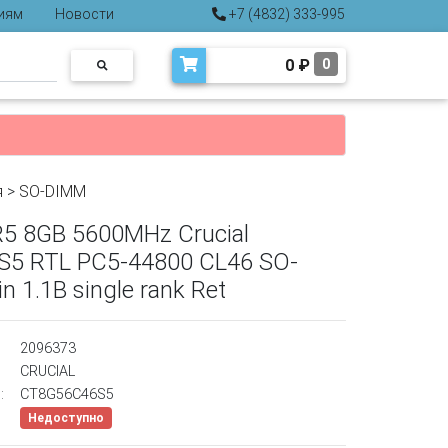
иям
Новости
+7 (4832) 333-995
0
₽
0
я
>
SO-DIMM
5 8GB 5600MHz Crucial
5 RTL PC5-44800 CL46 SO-
 1.1В single rank Ret
2096373
CRUCIAL
:
CT8G56C46S5
Недоступно