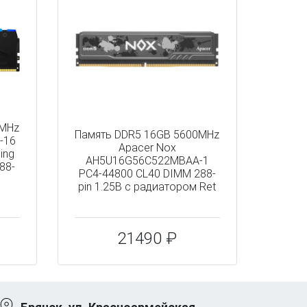
0MHz
Память DDR5 16GB 5600MHz
-16
Apacer Nox
ing
AH5U16G56C522MBAA-1
88-
PC4-44800 CL40 DIMM 288-
pin 1.25В с радиатором Ret
21490 ₽