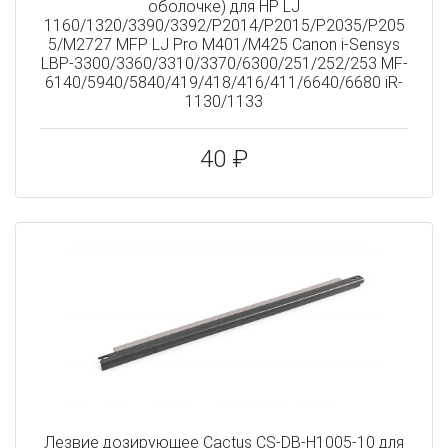
оболочке) для HP LJ
1160/1320/3390/3392/P2014/P2015/P2035/P205
5/M2727 MFP LJ Pro M401/M425 Canon i-Sensys
LBP-3300/3360/3310/3370/6300/251/252/253 MF-
6140/5940/5840/419/418/416/411/6640/6680 iR-
1130/1133
40 ₽
Лезвие дозирующее Cactus CS-DB-H1005-10 для