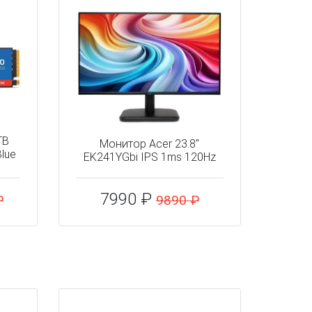
TB
Монитор Acer 23.8"
lue
EK241YGbi IPS 1ms 120Hz
7990 ₽
₽
9890 ₽