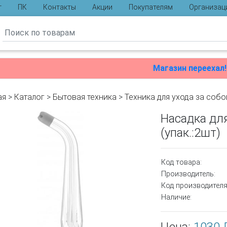
г
ПК
Контакты
Акции
Покупателям
Организац
ы
Магазин переехал!
ая
>
Каталог
>
Бытовая техника
>
Техника для ухода за собо
Насадка для
(упак.:2шт)
Код товара:
Производитель:
Код производителя
Наличие: