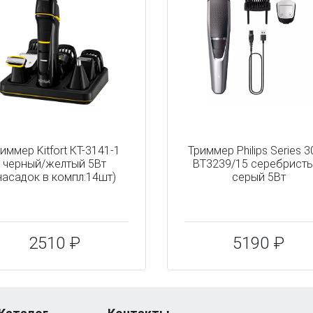
иммер Kitfort КТ-3141-1
Триммер Philips Series 
черный/желтый 5Вт
BT3239/15 серебристы
насадок в компл:14шт)
серый 5Вт
2510 ₽
5190 ₽