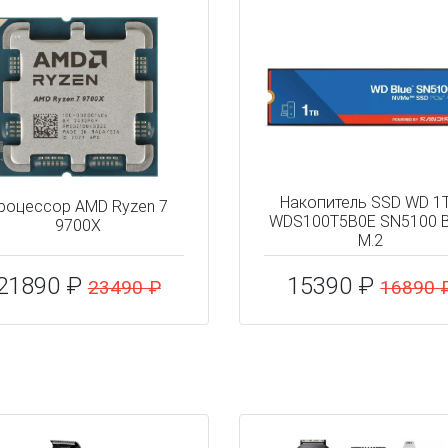
Накопитель SSD WD 1
роцессор AMD Ryzen 7
WDS100T5B0E SN5100 B
9700X
M.2
21890 ₽
15390 ₽
23490 ₽
16890 