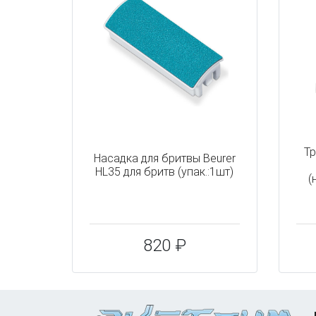
Тр
Насадка для бритвы Beurer
HL35 для бритв (упак.:1шт)
(
820 ₽