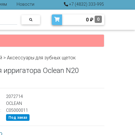
иям
Новости
+7 (4832) 333-995
0
₽
0
й
>
Аксессуары для зубных щеток
 ирригатора Oclean N20
2072714
OCLEAN
:
C05000011
Под заказ