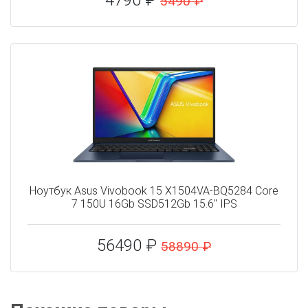
4790 ₽
5490 ₽
Ноутбук Asus Vivobook 15 X1504VA-BQ5284 Core
7 150U 16Gb SSD512Gb 15.6" IPS
56490 ₽
58890 ₽