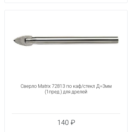
Сверло Matrix 72813 по каф/стекл Д=3мм
(1пред.) для дрелей
140 ₽