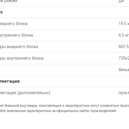
ой режим
ДА
ус
нешнего блока
19.5 
нутреннего блока
6.5 кг
ры внешнего блока
667.
ры внутреннего блока
720x
белы
лектация
ектация (дополнительно)
пуль
е! Внешний вид товара, комплектация и характеристики могут изменяться прои
йте заявленные характеристики на официальных сайтах производителей.