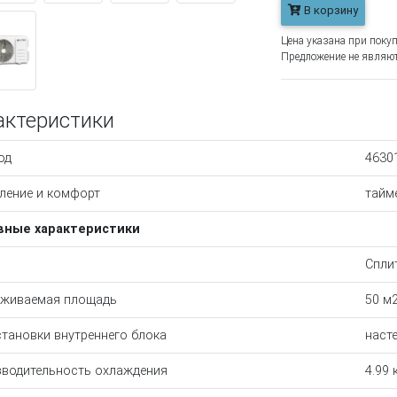
В корзину
Цена указана при покуп
Предложение не являют
актеристики
од
4630
ление и комфорт
тайм
вные характеристики
Спли
живаемая площадь
50 м
становки внутреннего блока
наст
водительность охлаждения
4.99 