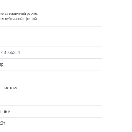
ке за наличный расчёт.
ся публичной офертой.
143166354
ер
т-система
2
енный
кВт