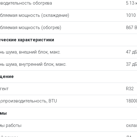
водительность обогрева
5.13 
бляемая мощность (охлаждение)
1010
бляемая мощность (обогрев)
867 
ические характеристики
нь шума, внешний блок, макс.
47 д
нь шума, внутренний блок, макс.
37 д
щение
гент
R32
опроизводительность, BTU
1800
имы
мы работы
охла