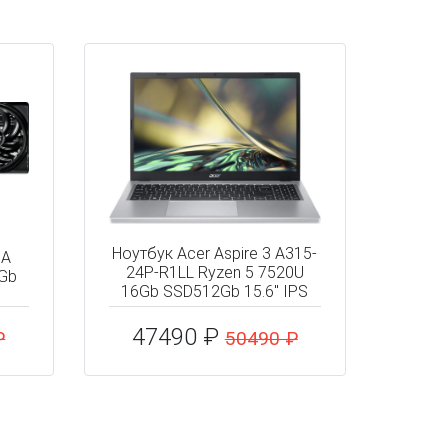
Ноутбук Acer Aspire 3 A315-
IA
24P-R1LL Ryzen 5 7520U
6Gb
16Gb SSD512Gb 15.6" IPS
47490 ₽
₽
50490 ₽