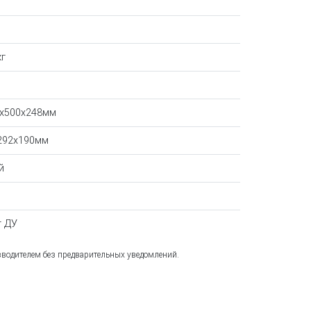
кг
5x500x248мм
292x190мм
й
т ДУ
зводителем без предварительных уведомлений.