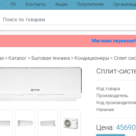
г
ПК
Контакты
Акции
Покупателям
Организац
ы
Магазин переехал!
ая
>
Каталог
>
Бытовая техника
>
Кондиционеры
>
Сплит си
Сплит-систе
Код товара:
Производитель:
Код производителя
Наличие:
Цена:
45690