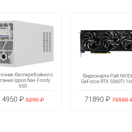
точник бесперебойного
Видеокарта Palit NVID
тания Ippon Na+ Frosty
GeForce RTX 5060TI 1
650
4950 ₽
71890 ₽
5290 ₽
73550 