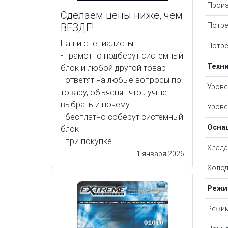
Произ
Сделаем цены ниже, чем
ВЕЗДЕ!
Потре
Наши специалисты:
Потре
- грамотно подберут системный
Техн
блок и любой другой товар
- ответят на любые вопросы по
Урове
товару, объяснят что лучше
выбрать и почему
Урове
- бесплатно соберут системный
Осна
блок
- при покупке...
Хлада
1 января 2026
Холод
Реж
Режи