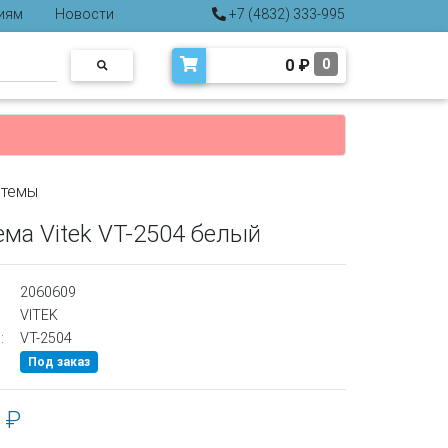
иям
Новости
+7 (4832) 333-995
0
₽
0
стемы
ма Vitek VT-2504 белый
2060609
VITEK
:
VT-2504
Под заказ
 ₽