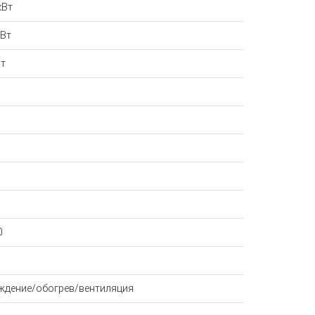
кВт
 Вт
Вт
Б
Б
0
ждение/обогрев/вентиляция